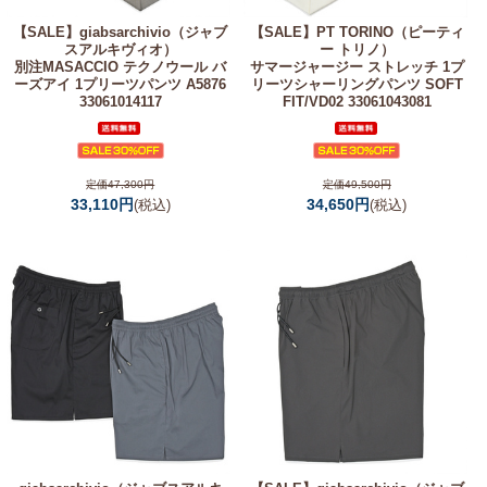
【SALE】
giabsarchivio（ジャブ
【SALE】
PT TORINO（ピーティ
スアルキヴィオ）
ー トリノ）
別注MASACCIO テクノウール バ
サマージャージー ストレッチ 1プ
ーズアイ 1プリーツパンツ A5876
リーツシャーリングパンツ SOFT
33061014117
FIT/VD02 33061043081
定価47,300円
定価49,500円
33,110円
34,650円
(税込)
(税込)