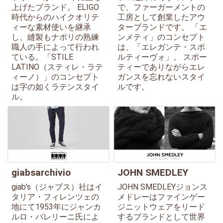
上げたブランド。 ELIGO
で、ファーガーメントの
時代からのハイクオリテ
工房として創業したアウ
ィーな素材使いを継承
ターブランドです。 「エ
し、縫製もナポリの熟練
ンメティ」のコンセプト
職人の手によって行われ
は、「エレガンテ・スポ
ている。「STILE
ルティーヴォ」。 スポー
LATINO（スティレ・ラテ
ティーでありながらエレ
ィーノ）」のコンセプト
ガンスを忘れないスタイ
は字の如くラテンスタイ
ルです。
ル。
giabsarchivio
JOHN SMEDLEY
giab's（ジャブス）社はイ
JOHN SMEDLEYジョンス
タリア・フィレンツェの
メドレーはファインゲー
地にて1953年にジャンカ
ジニットウェアをリード
ルロ・バレリーニ氏によ
するブランドとして世界