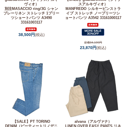
ヴィオ）
スアルキヴィオ）
別注MASACCIO ring/3G シャン
MANFREDO シルキーピンストラ
ブレーリネン ストレッチ 1プリー
イプ ストレッチ ノープリーツシ
ツショートパンツ A3490
ョートパンツ A3542 33161000117
33161003117
38,500円
(税込)
定価34,100円
23,870円
(税込)
【SALE】
PT TORINO
alvana（アルヴァナ）
DENIM（ピーティートリノデニ
LINEN OVER EASY PANTS リネ