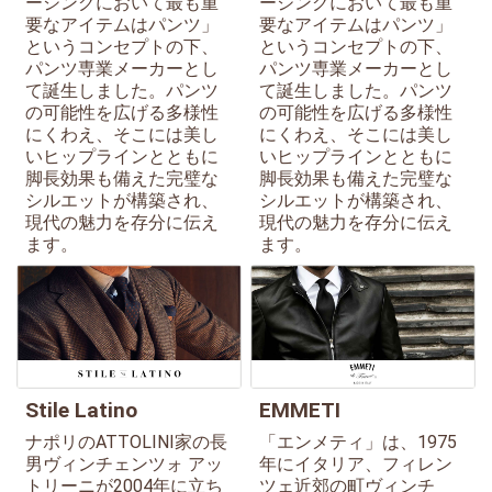
ージングにおいて最も重
ージングにおいて最も重
要なアイテムはパンツ」
要なアイテムはパンツ」
というコンセプトの下、
というコンセプトの下、
パンツ専業メーカーとし
パンツ専業メーカーとし
て誕生しました。パンツ
て誕生しました。パンツ
の可能性を広げる多様性
の可能性を広げる多様性
にくわえ、そこには美し
にくわえ、そこには美し
いヒップラインとともに
いヒップラインとともに
脚長効果も備えた完璧な
脚長効果も備えた完璧な
シルエットが構築され、
シルエットが構築され、
現代の魅力を存分に伝え
現代の魅力を存分に伝え
ます。
ます。
Stile Latino
EMMETI
ナポリのATTOLINI家の長
「エンメティ」は、1975
男ヴィンチェンツォ アッ
年にイタリア、フィレン
トリーニが2004年に立ち
ツェ近郊の町ヴィンチ