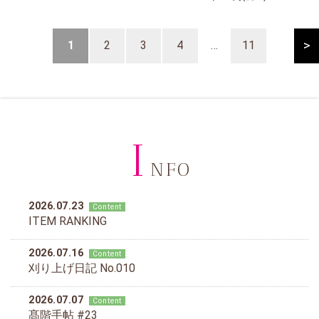
>
1
2
3
4
…
11
I
NFO