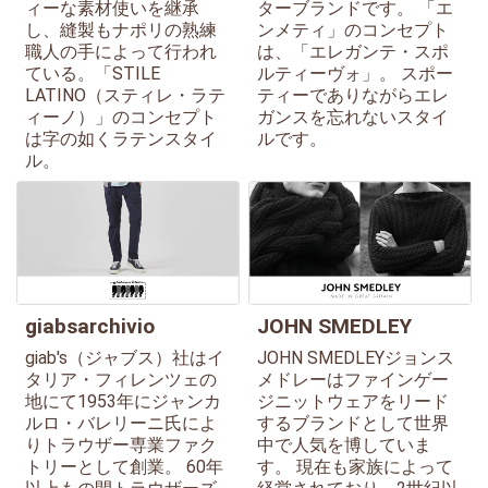
ィーな素材使いを継承
ターブランドです。 「エ
し、縫製もナポリの熟練
ンメティ」のコンセプト
職人の手によって行われ
は、「エレガンテ・スポ
ている。「STILE
ルティーヴォ」。 スポー
LATINO（スティレ・ラテ
ティーでありながらエレ
ィーノ）」のコンセプト
ガンスを忘れないスタイ
は字の如くラテンスタイ
ルです。
ル。
giabsarchivio
JOHN SMEDLEY
giab's（ジャブス）社はイ
JOHN SMEDLEYジョンス
タリア・フィレンツェの
メドレーはファインゲー
地にて1953年にジャンカ
ジニットウェアをリード
ルロ・バレリーニ氏によ
するブランドとして世界
りトラウザー専業ファク
中で人気を博していま
トリーとして創業。 60年
す。 現在も家族によって