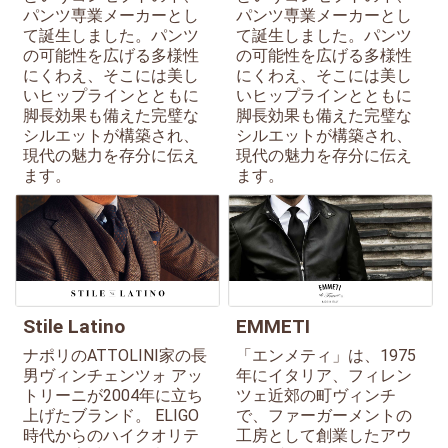
パンツ専業メーカーとし
パンツ専業メーカーとし
て誕生しました。パンツ
て誕生しました。パンツ
の可能性を広げる多様性
の可能性を広げる多様性
にくわえ、そこには美し
にくわえ、そこには美し
いヒップラインとともに
いヒップラインとともに
脚長効果も備えた完璧な
脚長効果も備えた完璧な
シルエットが構築され、
シルエットが構築され、
現代の魅力を存分に伝え
現代の魅力を存分に伝え
ます。
ます。
Stile Latino
EMMETI
ナポリのATTOLINI家の長
「エンメティ」は、1975
男ヴィンチェンツォ アッ
年にイタリア、フィレン
トリーニが2004年に立ち
ツェ近郊の町ヴィンチ
上げたブランド。 ELIGO
で、ファーガーメントの
時代からのハイクオリテ
工房として創業したアウ