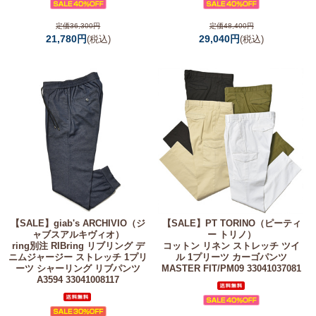
定価36,300円
定価48,400円
21,780円
29,040円
(税込)
(税込)
【SALE】
giab's ARCHIVIO（ジ
【SALE】
PT TORINO（ピーティ
ャブスアルキヴィオ）
ー トリノ）
ring別注 RIBring リブリング デ
コットン リネン ストレッチ ツイ
ニムジャージー ストレッチ 1プリ
ル 1プリーツ カーゴパンツ
ーツ シャーリング リブパンツ
MASTER FIT/PM09 33041037081
A3594 33041008117