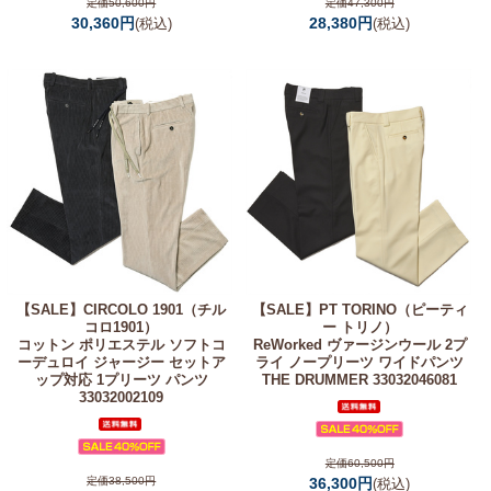
定価50,600円
定価47,300円
30,360円
28,380円
(税込)
(税込)
【SALE】
CIRCOLO 1901（チル
【SALE】
PT TORINO（ピーティ
コロ1901）
ー トリノ）
コットン ポリエステル ソフトコ
ReWorked ヴァージンウール 2プ
ーデュロイ ジャージー セットア
ライ ノープリーツ ワイドパンツ
ップ対応 1プリーツ パンツ
THE DRUMMER 33032046081
33032002109
定価60,500円
定価38,500円
36,300円
(税込)