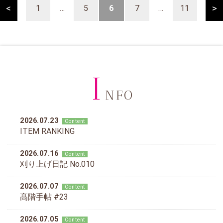
<
>
1
…
5
6
7
…
11
I
NFO