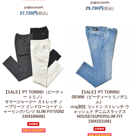
定価49,500円
定価39,600円
29,700円
(税込)
27,720円
(税込)
【SALE】
PT TORINO（ピーティ
【SALE】
PT TORINO
ー トリノ）
DENIM（ピーティートリノデニ
サマージャージー ストレッチ ノ
ム）
ープリーツ インドローコード シ
ring別注 コットン ストレッチ ウ
ャーリングパンツ SLIM FIT/VD02
ォッシュド デニムスラックス
33041006081
HOUSE/SUPERSLIM FIT
33041031081