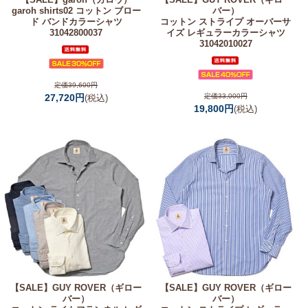
garoh shirts02 コットン ブロー
バー）
ド バンドカラーシャツ
コットン ストライプ オーバーサ
31042800037
イズ レギュラーカラーシャツ
31042010027
定価39,600円
27,720円
定価33,000円
(税込)
19,800円
(税込)
【SALE】
GUY ROVER（ギロー
【SALE】
GUY ROVER（ギロー
バー）
バー）