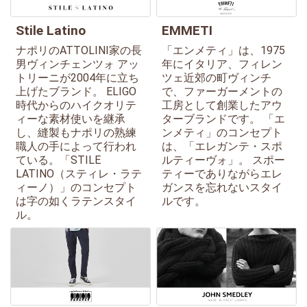
Stile Latino
EMMETI
ナポリのATTOLINI家の長
「エンメティ」は、1975
男ヴィンチェンツォ アッ
年にイタリア、フィレン
トリーニが2004年に立ち
ツェ近郊の町ヴィンチ
上げたブランド。 ELIGO
で、ファーガーメントの
時代からのハイクオリテ
工房として創業したアウ
ィーな素材使いを継承
ターブランドです。 「エ
し、縫製もナポリの熟練
ンメティ」のコンセプト
職人の手によって行われ
は、「エレガンテ・スポ
ている。「STILE
ルティーヴォ」。 スポー
LATINO（スティレ・ラテ
ティーでありながらエレ
ィーノ）」のコンセプト
ガンスを忘れないスタイ
は字の如くラテンスタイ
ルです。
ル。