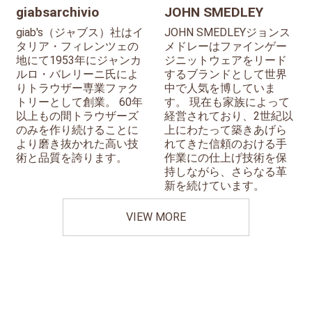
giabsarchivio
JOHN SMEDLEY
giab's（ジャブス）社はイ
JOHN SMEDLEYジョンス
タリア・フィレンツェの
メドレーはファインゲー
地にて1953年にジャンカ
ジニットウェアをリード
ルロ・バレリーニ氏によ
するブランドとして世界
りトラウザー専業ファク
中で人気を博していま
トリーとして創業。 60年
す。 現在も家族によって
以上もの間トラウザーズ
経営されており、2世紀以
のみを作り続けることに
上にわたって築きあげら
より磨き抜かれた高い技
れてきた信頼のおける手
術と品質を誇ります。
作業にの仕上げ技術を保
持しながら、さらなる革
新を続けています。
VIEW MORE