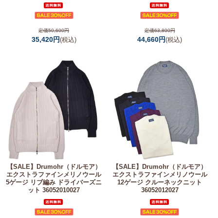
定価50,600円
定価63,800円
35,420円
44,660円
(税込)
(税込)
【SALE】
Drumohr（ドルモア）
【SALE】
Drumohr（ドルモア）
エクストラファインメリノウール
エクストラファインメリノウール
5ゲージ リブ編み ドライバーズニ
12ゲージ クルーネックニット
ット 36052010027
36052012027