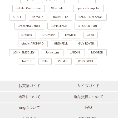
Settefili Cashmere
Stile Latino
Spacca Neapolis
ACATE
Barbour
BARACUTA
BAUDOIN&LANGE
Crockett＆Jones
COHERENCE
CIRCOLO 1901
Drake's
Drumohr
EMMETI
Gabo
giab's ARCHIVIO
GRENFELL
GUY ROVER
JOHN SMEDLEY
Johnstons
LARDINI
MOORER
Norlha
Rota
Valster
WOOLRICH
お買物ガイド
サイズガイド
送料について
返品交換について
ringについて
FAQ