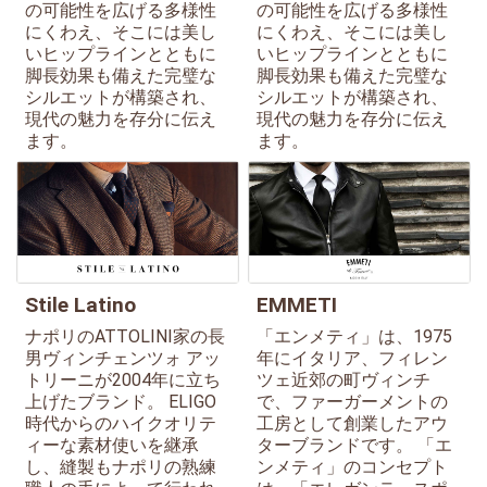
の可能性を広げる多様性
の可能性を広げる多様性
にくわえ、そこには美し
にくわえ、そこには美し
いヒップラインとともに
いヒップラインとともに
脚長効果も備えた完璧な
脚長効果も備えた完璧な
シルエットが構築され、
シルエットが構築され、
現代の魅力を存分に伝え
現代の魅力を存分に伝え
ます。
ます。
Stile Latino
EMMETI
ナポリのATTOLINI家の長
「エンメティ」は、1975
男ヴィンチェンツォ アッ
年にイタリア、フィレン
トリーニが2004年に立ち
ツェ近郊の町ヴィンチ
上げたブランド。 ELIGO
で、ファーガーメントの
時代からのハイクオリテ
工房として創業したアウ
ィーな素材使いを継承
ターブランドです。 「エ
し、縫製もナポリの熟練
ンメティ」のコンセプト