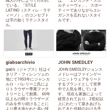
職人の手によって行われ
は、「エレガンテ・スポ
ている。「STILE
ルティーヴォ」。 スポー
LATINO（スティレ・ラテ
ティーでありながらエレ
ィーノ）」のコンセプト
ガンスを忘れないスタイ
は字の如くラテンスタイ
ルです。
ル。
giabsarchivio
JOHN SMEDLEY
giab's（ジャブス）社はイ
JOHN SMEDLEYジョンス
タリア・フィレンツェの
メドレーはファインゲー
地にて1953年にジャンカ
ジニットウェアをリード
ルロ・バレリーニ氏によ
するブランドとして世界
りトラウザー専業ファク
中で人気を博していま
トリーとして創業。 60年
す。 現在も家族によって
以上もの間トラウザーズ
経営されており、2世紀以
のみを作り続けることに
上にわたって築きあげら
より磨き抜かれた高い技
れてきた信頼のおける手