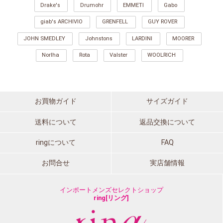
Drake's
Drumohr
EMMETI
Gabo
giab's ARCHIVIO
GRENFELL
GUY ROVER
JOHN SMEDLEY
Johnstons
LARDINI
MOORER
Norlha
Rota
Valster
WOOLRICH