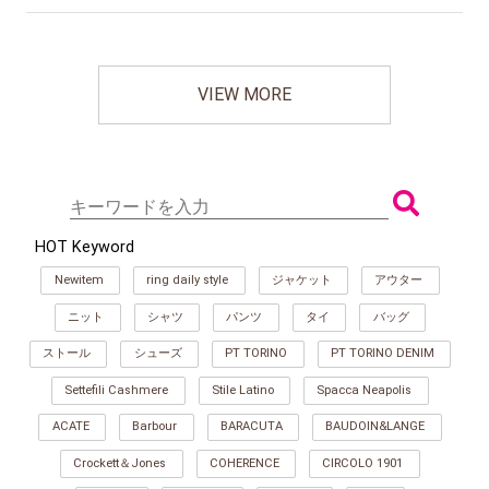
VIEW MORE
HOT Keyword
Newitem
ring daily style
ジャケット
アウター
ニット
シャツ
パンツ
タイ
バッグ
ストール
シューズ
PT TORINO
PT TORINO DENIM
Settefili Cashmere
Stile Latino
Spacca Neapolis
ACATE
Barbour
BARACUTA
BAUDOIN&LANGE
Crockett＆Jones
COHERENCE
CIRCOLO 1901