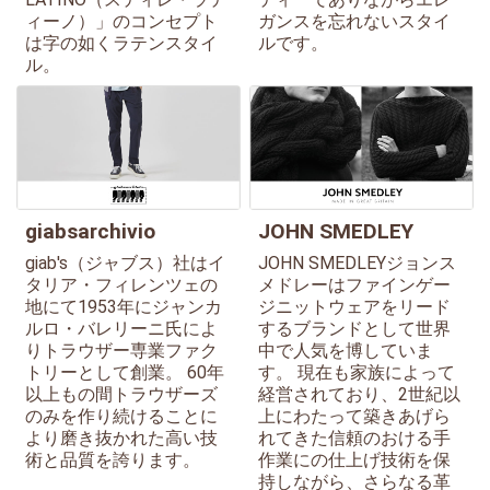
ィーノ）」のコンセプト
ガンスを忘れないスタイ
は字の如くラテンスタイ
ルです。
ル。
giabsarchivio
JOHN SMEDLEY
giab's（ジャブス）社はイ
JOHN SMEDLEYジョンス
タリア・フィレンツェの
メドレーはファインゲー
地にて1953年にジャンカ
ジニットウェアをリード
ルロ・バレリーニ氏によ
するブランドとして世界
りトラウザー専業ファク
中で人気を博していま
トリーとして創業。 60年
す。 現在も家族によって
以上もの間トラウザーズ
経営されており、2世紀以
のみを作り続けることに
上にわたって築きあげら
より磨き抜かれた高い技
れてきた信頼のおける手
術と品質を誇ります。
作業にの仕上げ技術を保
持しながら、さらなる革