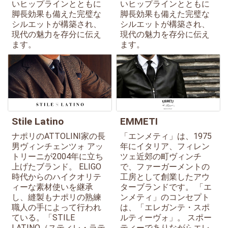
いヒップラインとともに
いヒップラインとともに
脚長効果も備えた完璧な
脚長効果も備えた完璧な
シルエットが構築され、
シルエットが構築され、
現代の魅力を存分に伝え
現代の魅力を存分に伝え
ます。
ます。
Stile Latino
EMMETI
ナポリのATTOLINI家の長
「エンメティ」は、1975
男ヴィンチェンツォ アッ
年にイタリア、フィレン
トリーニが2004年に立ち
ツェ近郊の町ヴィンチ
上げたブランド。 ELIGO
で、ファーガーメントの
時代からのハイクオリテ
工房として創業したアウ
ィーな素材使いを継承
ターブランドです。 「エ
し、縫製もナポリの熟練
ンメティ」のコンセプト
職人の手によって行われ
は、「エレガンテ・スポ
ている。「STILE
ルティーヴォ」。 スポー
LATINO（スティレ・ラテ
ティーでありながらエレ