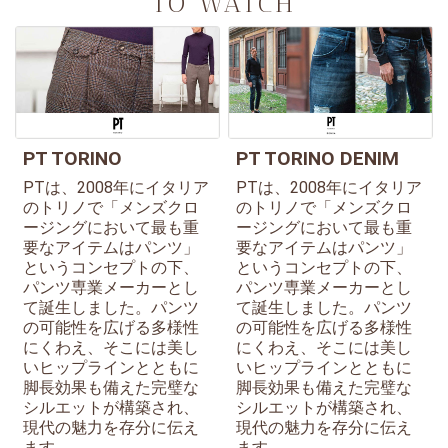
TO WATCH
PT TORINO
PT TORINO DENIM
PTは、2008年にイタリア
PTは、2008年にイタリア
のトリノで「メンズクロ
のトリノで「メンズクロ
ージングにおいて最も重
ージングにおいて最も重
要なアイテムはパンツ」
要なアイテムはパンツ」
というコンセプトの下、
というコンセプトの下、
パンツ専業メーカーとし
パンツ専業メーカーとし
て誕生しました。パンツ
て誕生しました。パンツ
の可能性を広げる多様性
の可能性を広げる多様性
にくわえ、そこには美し
にくわえ、そこには美し
いヒップラインとともに
いヒップラインとともに
脚長効果も備えた完璧な
脚長効果も備えた完璧な
シルエットが構築され、
シルエットが構築され、
現代の魅力を存分に伝え
現代の魅力を存分に伝え
ます。
ます。