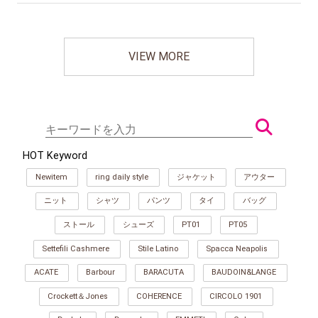
VIEW MORE
HOT Keyword
Newitem
ring daily style
ジャケット
アウター
ニット
シャツ
パンツ
タイ
バッグ
ストール
シューズ
PT01
PT05
Settefili Cashmere
Stile Latino
Spacca Neapolis
ACATE
Barbour
BARACUTA
BAUDOIN&LANGE
Crockett＆Jones
COHERENCE
CIRCOLO 1901