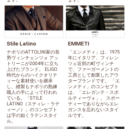
Stile Latino
EMMETI
ナポリのATTOLINI家の長
「エンメティ」は、1975
男ヴィンチェンツォ アッ
年にイタリア、フィレン
トリーニが2004年に立ち
ツェ近郊の町ヴィンチ
上げたブランド。 ELIGO
で、ファーガーメントの
時代からのハイクオリテ
工房として創業したアウ
ィーな素材使いを継承
ターブランドです。 「エ
し、縫製もナポリの熟練
ンメティ」のコンセプト
職人の手によって行われ
は、「エレガンテ・スポ
ている。「STILE
ルティーヴォ」。 スポー
LATINO（スティレ・ラテ
ティーでありながらエレ
ィーノ）」のコンセプト
ガンスを忘れないスタイ
は字の如くラテンスタイ
ルです。
ル。