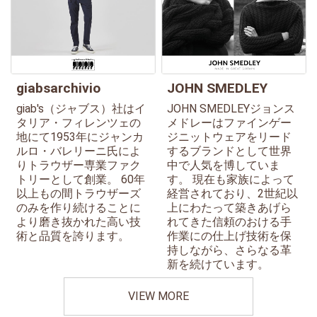
giabsarchivio
JOHN SMEDLEY
giab's（ジャブス）社はイ
JOHN SMEDLEYジョンス
タリア・フィレンツェの
メドレーはファインゲー
地にて1953年にジャンカ
ジニットウェアをリード
ルロ・バレリーニ氏によ
するブランドとして世界
りトラウザー専業ファク
中で人気を博していま
トリーとして創業。 60年
す。 現在も家族によって
以上もの間トラウザーズ
経営されており、2世紀以
のみを作り続けることに
上にわたって築きあげら
より磨き抜かれた高い技
れてきた信頼のおける手
術と品質を誇ります。
作業にの仕上げ技術を保
持しながら、さらなる革
新を続けています。
VIEW MORE