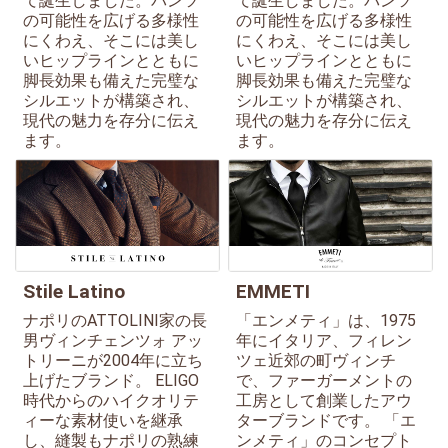
て誕生しました。パンツ
て誕生しました。パンツ
の可能性を広げる多様性
の可能性を広げる多様性
にくわえ、そこには美し
にくわえ、そこには美し
いヒップラインとともに
いヒップラインとともに
脚長効果も備えた完璧な
脚長効果も備えた完璧な
シルエットが構築され、
シルエットが構築され、
現代の魅力を存分に伝え
現代の魅力を存分に伝え
ます。
ます。
Stile Latino
EMMETI
ナポリのATTOLINI家の長
「エンメティ」は、1975
男ヴィンチェンツォ アッ
年にイタリア、フィレン
トリーニが2004年に立ち
ツェ近郊の町ヴィンチ
上げたブランド。 ELIGO
で、ファーガーメントの
時代からのハイクオリテ
工房として創業したアウ
ィーな素材使いを継承
ターブランドです。 「エ
し、縫製もナポリの熟練
ンメティ」のコンセプト