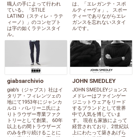
職人の手によって行われ
は、「エレガンテ・スポ
ている。「STILE
ルティーヴォ」。 スポー
LATINO（スティレ・ラテ
ティーでありながらエレ
ィーノ）」のコンセプト
ガンスを忘れないスタイ
は字の如くラテンスタイ
ルです。
ル。
giabsarchivio
JOHN SMEDLEY
giab's（ジャブス）社はイ
JOHN SMEDLEYジョンス
タリア・フィレンツェの
メドレーはファインゲー
地にて1953年にジャンカ
ジニットウェアをリード
ルロ・バレリーニ氏によ
するブランドとして世界
りトラウザー専業ファク
中で人気を博していま
トリーとして創業。 60年
す。 現在も家族によって
以上もの間トラウザーズ
経営されており、2世紀以
のみを作り続けることに
上にわたって築きあげら