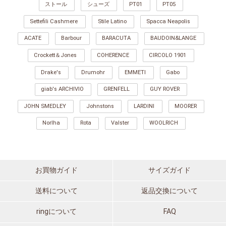
ストール
シューズ
PT01
PT05
Settefili Cashmere
Stile Latino
Spacca Neapolis
ACATE
Barbour
BARACUTA
BAUDOIN&LANGE
Crockett＆Jones
COHERENCE
CIRCOLO 1901
Drake's
Drumohr
EMMETI
Gabo
giab's ARCHIVIO
GRENFELL
GUY ROVER
JOHN SMEDLEY
Johnstons
LARDINI
MOORER
Norlha
Rota
Valster
WOOLRICH
お買物ガイド
サイズガイド
送料について
返品交換について
ringについて
FAQ