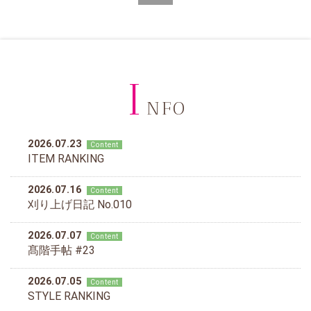
I
NFO