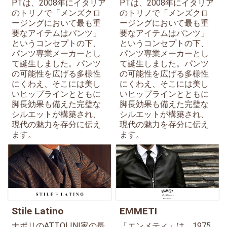
PTは、2008年にイタリア
PTは、2008年にイタリア
のトリノで「メンズクロ
のトリノで「メンズクロ
ージングにおいて最も重
ージングにおいて最も重
要なアイテムはパンツ」
要なアイテムはパンツ」
というコンセプトの下、
というコンセプトの下、
パンツ専業メーカーとし
パンツ専業メーカーとし
て誕生しました。パンツ
て誕生しました。パンツ
の可能性を広げる多様性
の可能性を広げる多様性
にくわえ、そこには美し
にくわえ、そこには美し
いヒップラインとともに
いヒップラインとともに
脚長効果も備えた完璧な
脚長効果も備えた完璧な
シルエットが構築され、
シルエットが構築され、
現代の魅力を存分に伝え
現代の魅力を存分に伝え
ます。
ます。
Stile Latino
EMMETI
ナポリのATTOLINI家の長
「エンメティ」は、1975