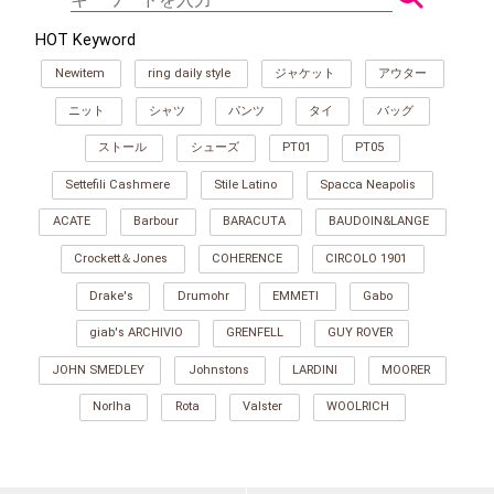
HOT Keyword
Newitem
ring daily style
ジャケット
アウター
ニット
シャツ
パンツ
タイ
バッグ
ストール
シューズ
PT01
PT05
Settefili Cashmere
Stile Latino
Spacca Neapolis
ACATE
Barbour
BARACUTA
BAUDOIN&LANGE
Crockett＆Jones
COHERENCE
CIRCOLO 1901
Drake's
Drumohr
EMMETI
Gabo
giab's ARCHIVIO
GRENFELL
GUY ROVER
JOHN SMEDLEY
Johnstons
LARDINI
MOORER
Norlha
Rota
Valster
WOOLRICH