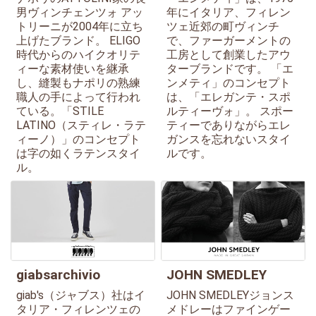
男ヴィンチェンツォ アッ
年にイタリア、フィレン
トリーニが2004年に立ち
ツェ近郊の町ヴィンチ
上げたブランド。 ELIGO
で、ファーガーメントの
時代からのハイクオリテ
工房として創業したアウ
ィーな素材使いを継承
ターブランドです。 「エ
し、縫製もナポリの熟練
ンメティ」のコンセプト
職人の手によって行われ
は、「エレガンテ・スポ
ている。「STILE
ルティーヴォ」。 スポー
LATINO（スティレ・ラテ
ティーでありながらエレ
ィーノ）」のコンセプト
ガンスを忘れないスタイ
は字の如くラテンスタイ
ルです。
ル。
giabsarchivio
JOHN SMEDLEY
giab's（ジャブス）社はイ
JOHN SMEDLEYジョンス
タリア・フィレンツェの
メドレーはファインゲー