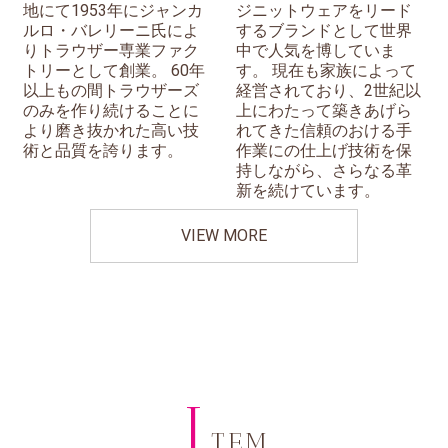
地にて1953年にジャンカ
ジニットウェアをリード
ルロ・バレリーニ氏によ
するブランドとして世界
りトラウザー専業ファク
中で人気を博していま
トリーとして創業。 60年
す。 現在も家族によって
以上もの間トラウザーズ
経営されており、2世紀以
のみを作り続けることに
上にわたって築きあげら
より磨き抜かれた高い技
れてきた信頼のおける手
術と品質を誇ります。
作業にの仕上げ技術を保
持しながら、さらなる革
新を続けています。
VIEW MORE
I
TEM