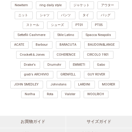
Newitem
ring daily style
ジャケット
アウター
ニット
シャツ
パンツ
タイ
バッグ
ストール
シューズ
PT01
PT05
Settefili Cashmere
Stile Latino
Spacca Neapolis
ACATE
Barbour
BARACUTA
BAUDOIN&LANGE
Crockett＆Jones
COHERENCE
CIRCOLO 1901
Drake's
Drumohr
EMMETI
Gabo
giab's ARCHIVIO
GRENFELL
GUY ROVER
JOHN SMEDLEY
Johnstons
LARDINI
MOORER
Norlha
Rota
Valster
WOOLRICH
お買物ガイド
サイズガイド