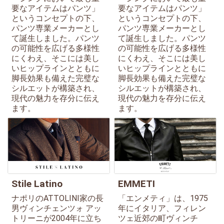
要なアイテムはパンツ」
要なアイテムはパンツ」
というコンセプトの下、
というコンセプトの下、
パンツ専業メーカーとし
パンツ専業メーカーとし
て誕生しました。パンツ
て誕生しました。パンツ
の可能性を広げる多様性
の可能性を広げる多様性
にくわえ、そこには美し
にくわえ、そこには美し
いヒップラインとともに
いヒップラインとともに
脚長効果も備えた完璧な
脚長効果も備えた完璧な
シルエットが構築され、
シルエットが構築され、
現代の魅力を存分に伝え
現代の魅力を存分に伝え
ます。
ます。
Stile Latino
EMMETI
ナポリのATTOLINI家の長
「エンメティ」は、1975
男ヴィンチェンツォ アッ
年にイタリア、フィレン
トリーニが2004年に立ち
ツェ近郊の町ヴィンチ