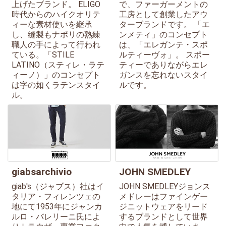
上げたブランド。 ELIGO
で、ファーガーメントの
時代からのハイクオリテ
工房として創業したアウ
ィーな素材使いを継承
ターブランドです。 「エ
し、縫製もナポリの熟練
ンメティ」のコンセプト
職人の手によって行われ
は、「エレガンテ・スポ
ている。「STILE
ルティーヴォ」。 スポー
LATINO（スティレ・ラテ
ティーでありながらエレ
ィーノ）」のコンセプト
ガンスを忘れないスタイ
は字の如くラテンスタイ
ルです。
ル。
giabsarchivio
JOHN SMEDLEY
giab's（ジャブス）社はイ
JOHN SMEDLEYジョンス
タリア・フィレンツェの
メドレーはファインゲー
地にて1953年にジャンカ
ジニットウェアをリード
ルロ・バレリーニ氏によ
するブランドとして世界