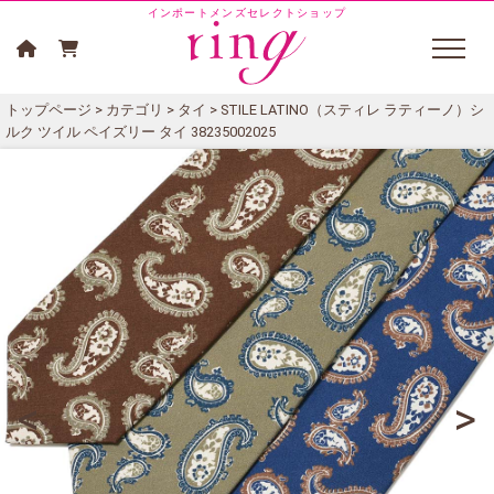
インポートメンズセレクトショップ
トップページ
>
カテゴリ
>
タイ
> STILE LATINO（スティレ ラティーノ）シ
ルク ツイル ペイズリー タイ 38235002025