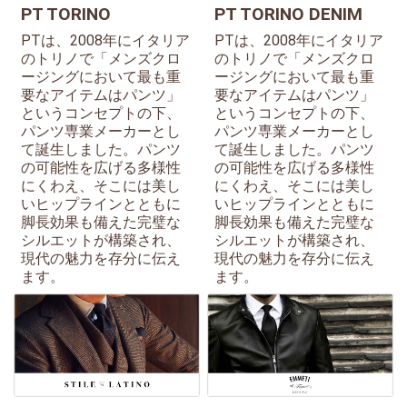
PT TORINO
PT TORINO DENIM
PTは、2008年にイタリア
PTは、2008年にイタリア
のトリノで「メンズクロ
のトリノで「メンズクロ
ージングにおいて最も重
ージングにおいて最も重
要なアイテムはパンツ」
要なアイテムはパンツ」
というコンセプトの下、
というコンセプトの下、
パンツ専業メーカーとし
パンツ専業メーカーとし
て誕生しました。パンツ
て誕生しました。パンツ
の可能性を広げる多様性
の可能性を広げる多様性
にくわえ、そこには美し
にくわえ、そこには美し
いヒップラインとともに
いヒップラインとともに
脚長効果も備えた完璧な
脚長効果も備えた完璧な
シルエットが構築され、
シルエットが構築され、
現代の魅力を存分に伝え
現代の魅力を存分に伝え
ます。
ます。