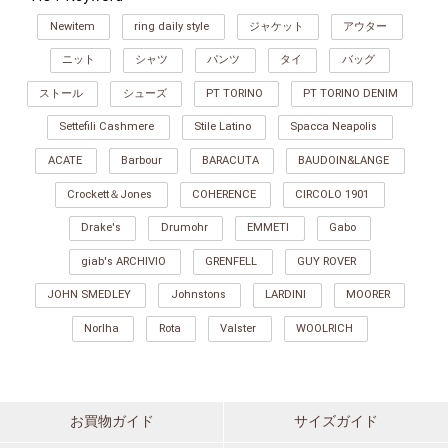
Newitem
ring daily style
ジャケット
アウター
ニット
シャツ
パンツ
タイ
バッグ
ストール
シューズ
PT TORINO
PT TORINO DENIM
Settefili Cashmere
Stile Latino
Spacca Neapolis
ACATE
Barbour
BARACUTA
BAUDOIN&LANGE
Crockett＆Jones
COHERENCE
CIRCOLO 1901
Drake's
Drumohr
EMMETI
Gabo
giab's ARCHIVIO
GRENFELL
GUY ROVER
JOHN SMEDLEY
Johnstons
LARDINI
MOORER
Norlha
Rota
Valster
WOOLRICH