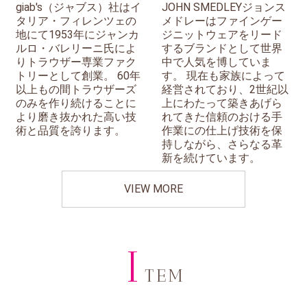
giab's（ジャブス）社はイ
JOHN SMEDLEYジョンス
タリア・フィレンツェの
メドレーはファインゲー
地にて1953年にジャンカ
ジニットウェアをリード
ルロ・バレリーニ氏によ
するブランドとして世界
りトラウザー専業ファク
中で人気を博していま
トリーとして創業。 60年
す。 現在も家族によって
以上もの間トラウザーズ
経営されており、2世紀以
のみを作り続けることに
上にわたって築きあげら
より磨き抜かれた高い技
れてきた信頼のおける手
術と品質を誇ります。
作業にの仕上げ技術を保
持しながら、さらなる革
新を続けています。
VIEW MORE
I
TEM