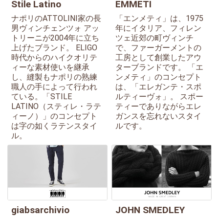
Stile Latino
EMMETI
ナポリのATTOLINI家の長
「エンメティ」は、1975
男ヴィンチェンツォ アッ
年にイタリア、フィレン
トリーニが2004年に立ち
ツェ近郊の町ヴィンチ
上げたブランド。 ELIGO
で、ファーガーメントの
時代からのハイクオリテ
工房として創業したアウ
ィーな素材使いを継承
ターブランドです。 「エ
し、縫製もナポリの熟練
ンメティ」のコンセプト
職人の手によって行われ
は、「エレガンテ・スポ
ている。「STILE
ルティーヴォ」。 スポー
LATINO（スティレ・ラテ
ティーでありながらエレ
ィーノ）」のコンセプト
ガンスを忘れないスタイ
は字の如くラテンスタイ
ルです。
ル。
giabsarchivio
JOHN SMEDLEY