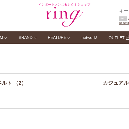
インポートメンズセレクトショップ
HOT
PT TORI
EM
BRAND
FEATURE
network!
OUTLET
ルト （2）
・
カジュアル