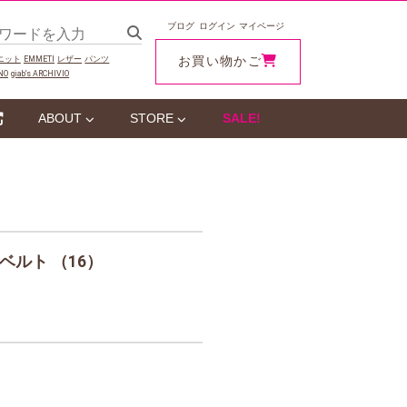
ブログ
ログイン
マイページ
お買い物かご
ニット
EMMETI
レザー
パンツ
NO
giab‘s ARCHIVIO
ABOUT
STORE
SALE!
ベルト （16）