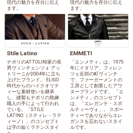
現代の魅力を存分に伝え
現代の魅力を存分に伝え
ます。
ます。
Stile Latino
EMMETI
ナポリのATTOLINI家の長
「エンメティ」は、1975
男ヴィンチェンツォ アッ
年にイタリア、フィレン
トリーニが2004年に立ち
ツェ近郊の町ヴィンチ
上げたブランド。 ELIGO
で、ファーガーメントの
時代からのハイクオリテ
工房として創業したアウ
ィーな素材使いを継承
ターブランドです。 「エ
し、縫製もナポリの熟練
ンメティ」のコンセプト
職人の手によって行われ
は、「エレガンテ・スポ
ている。「STILE
ルティーヴォ」。 スポー
LATINO（スティレ・ラテ
ティーでありながらエレ
ィーノ）」のコンセプト
ガンスを忘れないスタイ
は字の如くラテンスタイ
ルです。