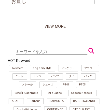
お直し
VIEW MORE
HOT Keyword
Newitem
ring daily style
ジャケット
アウター
ニット
シャツ
パンツ
タイ
バッグ
ストール
シューズ
PT01
PT05
Settefili Cashmere
Stile Latino
Spacca Neapolis
ACATE
Barbour
BARACUTA
BAUDOIN&LANGE
Crockett＆Jones
COHERENCE
CIRCOLO 1901