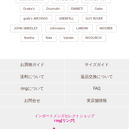
Drake's
Drumohr
EMMETI
Gabo
giab's ARCHIVIO
GRENFELL
GUY ROVER
JOHN SMEDLEY
Johnstons
LARDINI
MOORER
Norlha
Rota
Valster
WOOLRICH
お買物ガイド
サイズガイド
送料について
返品交換について
ringについて
FAQ
お問合せ
実店舗情報
インポートメンズセレクトショップ
ring[リング]