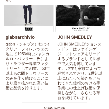
ル。
giabsarchivio
JOHN SMEDLEY
giab's（ジャブス）社はイ
JOHN SMEDLEYジョンス
タリア・フィレンツェの
メドレーはファインゲー
地にて1953年にジャンカ
ジニットウェアをリード
ルロ・バレリーニ氏によ
するブランドとして世界
りトラウザー専業ファク
中で人気を博していま
トリーとして創業。 60年
す。 現在も家族によって
以上もの間トラウザーズ
経営されており、2世紀以
のみを作り続けることに
上にわたって築きあげら
より磨き抜かれた高い技
れてきた信頼のおける手
術と品質を誇ります。
作業にの仕上げ技術を保
持しながら、さらなる革
新を続けています。
VIEW MORE