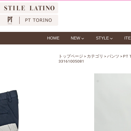
HOME
NEW
STYLE
IT
トップページ
>
カテゴリ
>
パンツ
> P
33161005081