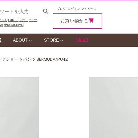
ブログ
ログイン
マイページ
お買い物かご
ニット
EMMETI
レザー
パンツ
NO
giab‘s ARCHIVIO
ABOUT
STORE
SALE!
ショートパンツ BERMUDA/PU42