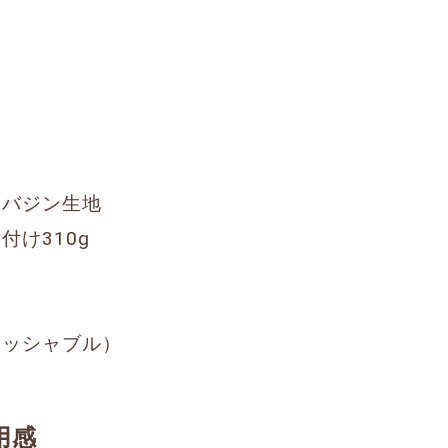
ャバジン生地
け310g
ォッシャブル）
用感