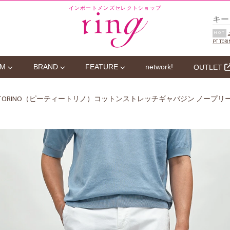
インポートメンズセレクトショップ
HOT
PT TORI
EM
BRAND
FEATURE
network!
OUTLET
T TORINO（ピーティートリノ）コットンストレッチギャバジン ノープリーツ