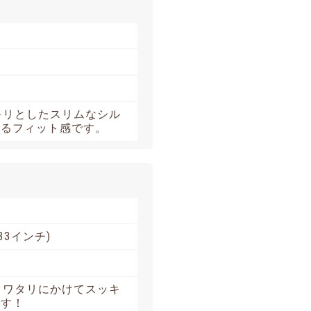
キリとしたスリムなシル
あるフィット感です。
33インチ)
、ワタリにかけてスッキ
です！