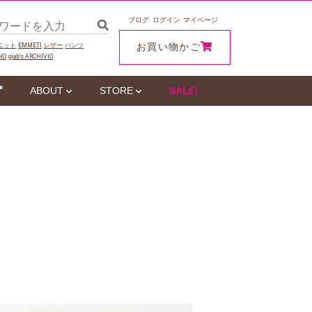
ブログ
ログイン
マイページ
お買い物かご
ニット
EMMETI
レザー
パンツ
NO
giab‘s ARCHIVIO
ABOUT
STORE
SALE!