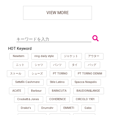
VIEW MORE
HOT Keyword
Newitem
ring daily style
ジャケット
アウター
ニット
シャツ
パンツ
タイ
バッグ
ストール
シューズ
PT TORINO
PT TORINO DENIM
Settefili Cashmere
Stile Latino
Spacca Neapolis
ACATE
Barbour
BARACUTA
BAUDOIN&LANGE
Crockett＆Jones
COHERENCE
CIRCOLO 1901
Drake's
Drumohr
EMMETI
Gabo