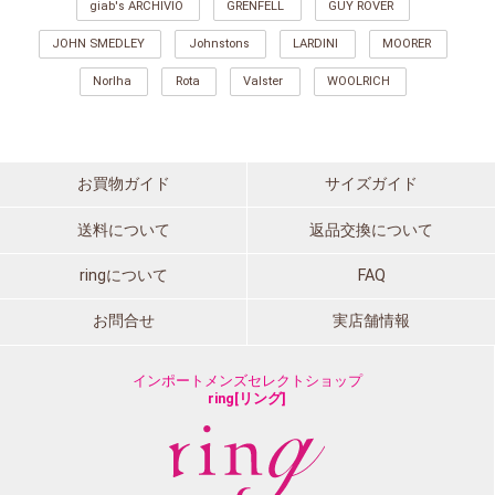
giab's ARCHIVIO
GRENFELL
GUY ROVER
JOHN SMEDLEY
Johnstons
LARDINI
MOORER
Norlha
Rota
Valster
WOOLRICH