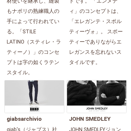
材使いを継承し、縫製
ドです。 「エンメテ
もナポリの熟練職人の
ィ」のコンセプトは、
手によって行われてい
「エレガンテ・スポル
る。「STILE
ティーヴォ」。 スポー
LATINO（スティレ・ラ
ティーでありながらエ
ティーノ）」のコンセ
レガンスを忘れないス
プトは字の如くラテン
タイルです。
スタイル。
giabsarchivio
JOHN SMEDLEY
giab's（ジャブス）社
JOHN SMEDLEYジョン