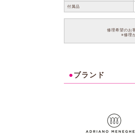
付属品
修理希望のお
※修理
●
ブランド