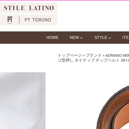
HOME
NEW
STYLE
IT
トップページ
>
ブランド
>
ADRIANO
コ型押し ネイティブ チップベルト 38141