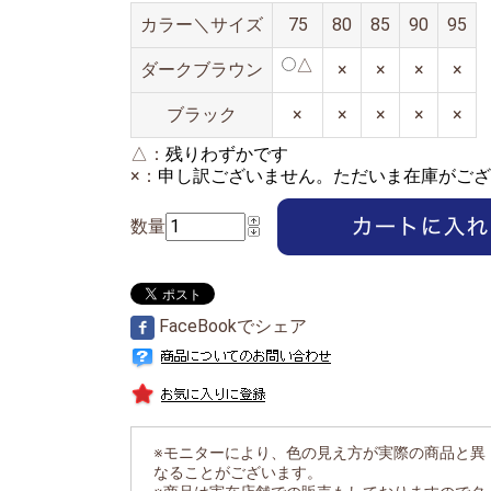
カラー＼サイズ
75
80
85
90
95
△
ダークブラウン
×
×
×
×
ブラック
×
×
×
×
×
△：
残りわずかです
×：
申し訳ございません。ただいま在庫がござ
数量
FaceBookでシェア
※モニターにより、色の見え方が実際の商品と異
なることがございます。