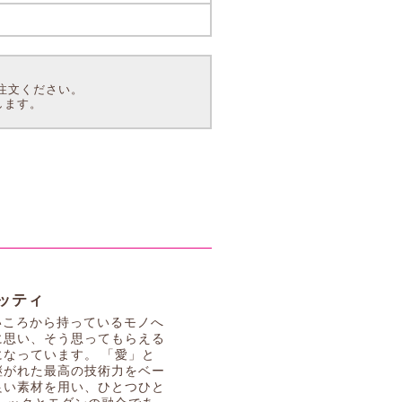
注文ください。
します。
ゲッティ
は、幼いころから持っているモノへ
に思い、そう思ってもらえる
なっています。 「愛」と
継がれた最高の技術力をベー
良い素材を用い、ひとつひと