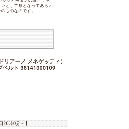
シックとモダンの融合であ
ョンとして形となってあらわ
そのものなのです。
I（アドリアーノ メネゲッティ）
ト 38141000109
9日20時0分
～】