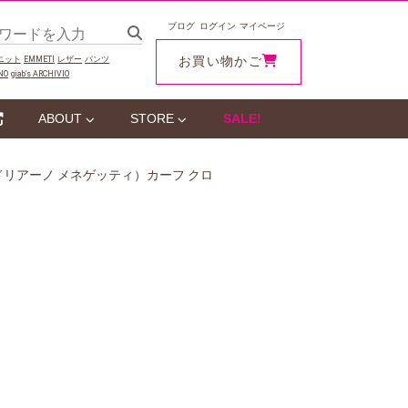
ブログ
ログイン
マイページ
お買い物かご
ニット
EMMETI
レザー
パンツ
NO
giab‘s ARCHIVIO
ABOUT
STORE
SALE!
TI（アドリアーノ メネゲッティ）カーフ クロ