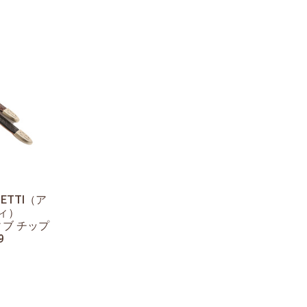
HETTI（ア
ィ）
ィブ チップ
9