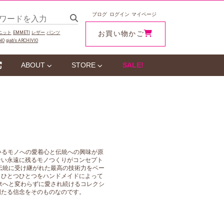
ブログ
ログイン
マイページ
お買い物かご
ニット
EMMETI
レザー
パンツ
NO
giab‘s ARCHIVIO
ABOUT
STORE
SALE!
持っているモノへの愛着心と伝統への興味が原
ない永遠に残るモノつくりがコンセプト
伝統に受け継がれた最高の技術力をベー
、ひとつひとつをハンドメイドによって
来へと変わらずに愛され続けるコレクシ
固たる信念をそのものなのです。