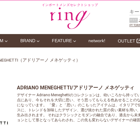
インポートメンズセレクトショップ
HOT
PT TORI
EM
BRAND
FEATURE
network!
OUTLET
 MENEGHETTI（アドリアーノ メネゲッティ）
ADRIANO MENEGHETTI/アドリアーノ メネゲッティ
デザイナー Adriano Meneghettiのコレクションは、幼いころから
点にあり、今もそれを大切に思い、そう思ってもらえる色あせることの
になっています。 「愛」と「思い」のこもったアイテムは、イタリアで
スに、トレンドを加味したデザイン、選び抜かれた質の良い素材を用い
生み出されます。 それはクラシックとモダンの融合であり、過去から未
ョンとして形となってあらわされ、この先も変わらないデザイナーの確