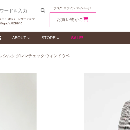
ブログ
ログイン
マイページ
お買い物かご
ニット
EMMETI
レザー
パンツ
NO
giab‘s ARCHIVIO
ABOUT
STORE
SALE!
ウール シルク グレンチェック ウィンドウペ