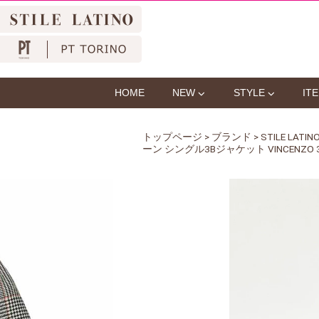
HOME
NEW
STYLE
IT
トップページ
>
ブランド
>
STILE LA
ーン シングル3Bジャケット VINCENZO 37