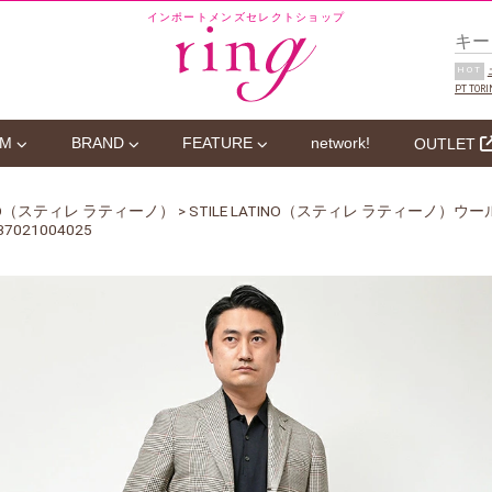
インポートメンズセレクトショップ
HOT
PT TORI
EM
BRAND
FEATURE
network!
OUTLET
TINO（スティレ ラティーノ）
> STILE LATINO（スティレ ラティーノ）
021004025