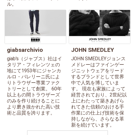
ル。
giabsarchivio
JOHN SMEDLEY
giab's（ジャブス）社はイ
JOHN SMEDLEYジョンス
タリア・フィレンツェの
メドレーはファインゲー
地にて1953年にジャンカ
ジニットウェアをリード
ルロ・バレリーニ氏によ
するブランドとして世界
りトラウザー専業ファク
中で人気を博していま
トリーとして創業。 60年
す。 現在も家族によって
以上もの間トラウザーズ
経営されており、2世紀以
のみを作り続けることに
上にわたって築きあげら
より磨き抜かれた高い技
れてきた信頼のおける手
術と品質を誇ります。
作業にの仕上げ技術を保
持しながら、さらなる革
新を続けています。