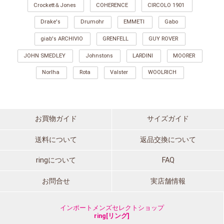
Crockett＆Jones
COHERENCE
CIRCOLO 1901
Drake's
Drumohr
EMMETI
Gabo
giab's ARCHIVIO
GRENFELL
GUY ROVER
JOHN SMEDLEY
Johnstons
LARDINI
MOORER
Norlha
Rota
Valster
WOOLRICH
お買物ガイド
サイズガイド
送料について
返品交換について
ringについて
FAQ
お問合せ
実店舗情報
インポートメンズセレクトショップ
ring[リング]