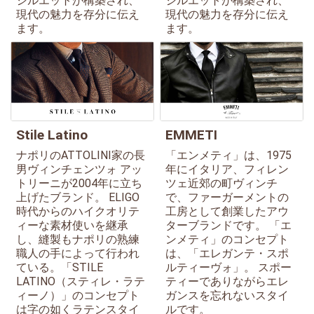
シルエットが構築され、
シルエットが構築され、
現代の魅力を存分に伝え
現代の魅力を存分に伝え
ます。
ます。
Stile Latino
EMMETI
ナポリのATTOLINI家の長
「エンメティ」は、1975
男ヴィンチェンツォ アッ
年にイタリア、フィレン
トリーニが2004年に立ち
ツェ近郊の町ヴィンチ
上げたブランド。 ELIGO
で、ファーガーメントの
時代からのハイクオリテ
工房として創業したアウ
ィーな素材使いを継承
ターブランドです。 「エ
し、縫製もナポリの熟練
ンメティ」のコンセプト
職人の手によって行われ
は、「エレガンテ・スポ
ている。「STILE
ルティーヴォ」。 スポー
LATINO（スティレ・ラテ
ティーでありながらエレ
ィーノ）」のコンセプト
ガンスを忘れないスタイ
は字の如くラテンスタイ
ルです。