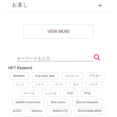
お直し
VIEW MORE
HOT Keyword
Newitem
ring daily style
ジャケット
アウター
ニット
シャツ
パンツ
タイ
バッグ
ストール
シューズ
PT01
PT05
Settefili Cashmere
Stile Latino
Spacca Neapolis
ACATE
Barbour
BARACUTA
BAUDOIN&LANGE