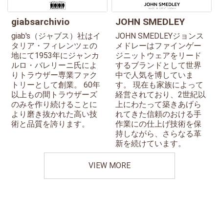
giabsarchivio
JOHN SMEDLEY
giab's（ジャブス）社はイ
JOHN SMEDLEYジョンス
タリア・フィレンツェの
メドレーはファインゲー
地にて1953年にジャンカ
ジニットウェアをリード
ルロ・バレリーニ氏によ
するブランドとして世界
りトラウザー専業ファク
中で人気を博していま
トリーとして創業。 60年
す。 現在も家族によって
以上もの間トラウザーズ
経営されており、2世紀以
のみを作り続けることに
上にわたって築きあげら
より磨き抜かれた高い技
れてきた信頼のおける手
術と品質を誇ります。
作業にの仕上げ技術を保
持しながら、さらなる革
新を続けています。
VIEW MORE