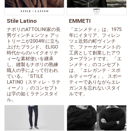
Stile Latino
EMMETI
ナポリのATTOLINI家の長
「エンメティ」は、1975
男ヴィンチェンツォ アッ
年にイタリア、フィレン
トリーニが2004年に立ち
ツェ近郊の町ヴィンチ
上げたブランド。 ELIGO
で、ファーガーメントの
時代からのハイクオリテ
工房として創業したアウ
ィーな素材使いを継承
ターブランドです。 「エ
し、縫製もナポリの熟練
ンメティ」のコンセプト
職人の手によって行われ
は、「エレガンテ・スポ
ている。「STILE
ルティーヴォ」。 スポー
LATINO（スティレ・ラテ
ティーでありながらエレ
ィーノ）」のコンセプト
ガンスを忘れないスタイ
は字の如くラテンスタイ
ルです。
ル。