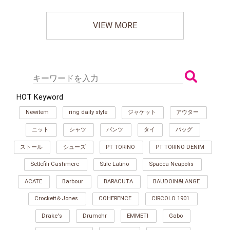
VIEW MORE
HOT Keyword
Newitem
ring daily style
ジャケット
アウター
ニット
シャツ
パンツ
タイ
バッグ
ストール
シューズ
PT TORINO
PT TORINO DENIM
Settefili Cashmere
Stile Latino
Spacca Neapolis
ACATE
Barbour
BARACUTA
BAUDOIN&LANGE
Crockett＆Jones
COHERENCE
CIRCOLO 1901
Drake's
Drumohr
EMMETI
Gabo