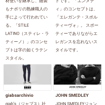
材使いを継承し、縫製
ドです。 「エンメテ
もナポリの熟練職人の
ィ」のコンセプトは、
手によって行われてい
「エレガンテ・スポル
る。「STILE
ティーヴォ」。 スポー
LATINO（スティレ・ラ
ティーでありながらエ
ティーノ）」のコンセ
レガンスを忘れないス
プトは字の如くラテン
タイルです。
スタイル。
giabsarchivio
JOHN SMEDLEY
giab's（ジャブス）社
JOHN SMEDLEYジョン