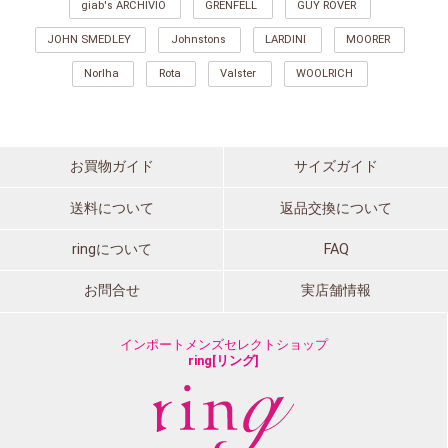
giab's ARCHIVIO
GRENFELL
GUY ROVER
JOHN SMEDLEY
Johnstons
LARDINI
MOORER
Norlha
Rota
Valster
WOOLRICH