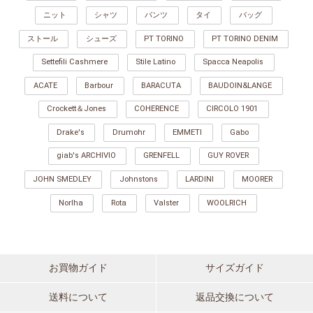
ニット
シャツ
パンツ
タイ
バッグ
ストール
シューズ
PT TORINO
PT TORINO DENIM
Settefili Cashmere
Stile Latino
Spacca Neapolis
ACATE
Barbour
BARACUTA
BAUDOIN&LANGE
Crockett＆Jones
COHERENCE
CIRCOLO 1901
Drake's
Drumohr
EMMETI
Gabo
giab's ARCHIVIO
GRENFELL
GUY ROVER
JOHN SMEDLEY
Johnstons
LARDINI
MOORER
Norlha
Rota
Valster
WOOLRICH