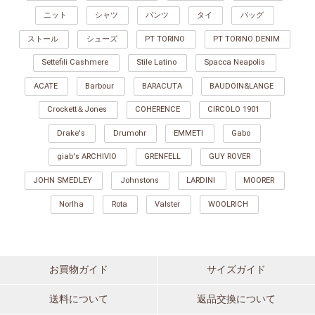
ニット
シャツ
パンツ
タイ
バッグ
ストール
シューズ
PT TORINO
PT TORINO DENIM
Settefili Cashmere
Stile Latino
Spacca Neapolis
ACATE
Barbour
BARACUTA
BAUDOIN&LANGE
Crockett＆Jones
COHERENCE
CIRCOLO 1901
Drake's
Drumohr
EMMETI
Gabo
giab's ARCHIVIO
GRENFELL
GUY ROVER
JOHN SMEDLEY
Johnstons
LARDINI
MOORER
Norlha
Rota
Valster
WOOLRICH