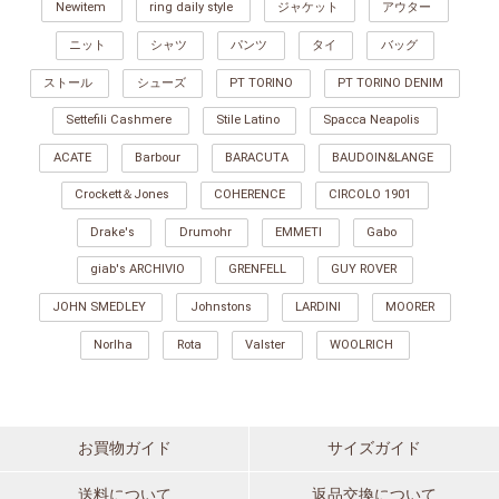
Newitem
ring daily style
ジャケット
アウター
ニット
シャツ
パンツ
タイ
バッグ
ストール
シューズ
PT TORINO
PT TORINO DENIM
Settefili Cashmere
Stile Latino
Spacca Neapolis
ACATE
Barbour
BARACUTA
BAUDOIN&LANGE
Crockett＆Jones
COHERENCE
CIRCOLO 1901
Drake's
Drumohr
EMMETI
Gabo
giab's ARCHIVIO
GRENFELL
GUY ROVER
JOHN SMEDLEY
Johnstons
LARDINI
MOORER
Norlha
Rota
Valster
WOOLRICH