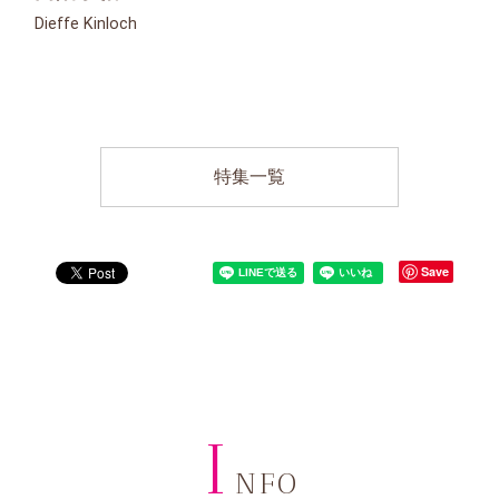
Dieffe Kinloch
特集一覧
Save
I
NFO