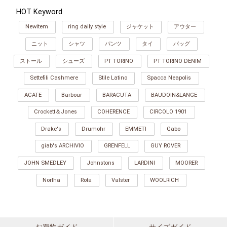
HOT Keyword
Newitem
ring daily style
ジャケット
アウター
ニット
シャツ
パンツ
タイ
バッグ
ストール
シューズ
PT TORINO
PT TORINO DENIM
Settefili Cashmere
Stile Latino
Spacca Neapolis
ACATE
Barbour
BARACUTA
BAUDOIN&LANGE
Crockett＆Jones
COHERENCE
CIRCOLO 1901
Drake's
Drumohr
EMMETI
Gabo
giab's ARCHIVIO
GRENFELL
GUY ROVER
JOHN SMEDLEY
Johnstons
LARDINI
MOORER
Norlha
Rota
Valster
WOOLRICH