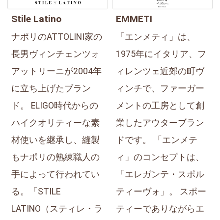
Stile Latino
EMMETI
ナポリのATTOLINI家の
「エンメティ」は、
長男ヴィンチェンツォ
1975年にイタリア、フ
アットリーニが2004年
ィレンツェ近郊の町ヴ
に立ち上げたブラン
ィンチで、ファーガー
ド。 ELIGO時代からの
メントの工房として創
ハイクオリティーな素
業したアウターブラン
材使いを継承し、縫製
ドです。 「エンメテ
もナポリの熟練職人の
ィ」のコンセプトは、
手によって行われてい
「エレガンテ・スポル
る。「STILE
ティーヴォ」。 スポー
LATINO（スティレ・ラ
ティーでありながらエ