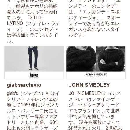
ィーな素材使いを継承
ターブランドです。 「エ
し、縫製もナポリの熟練
ンメティ」のコンセプト
職人の手によって行われ
は、「エレガンテ・スポ
ている。「STILE
ルティーヴォ」。 スポー
LATINO（スティレ・ラテ
ティーでありながらエレ
ィーノ）」のコンセプト
ガンスを忘れないスタイ
は字の如くラテンスタイ
ルです。
ル。
giabsarchivio
JOHN SMEDLEY
giab's（ジャブス）社はイ
JOHN SMEDLEYジョンス
タリア・フィレンツェの
メドレーはファインゲー
地にて1953年にジャンカ
ジニットウェアをリード
ルロ・バレリーニ氏によ
するブランドとして世界
りトラウザー専業ファク
中で人気を博していま
トリーとして創業。 60年
す。 現在も家族によって
以上もの間トラウザーズ
経営されており、2世紀以