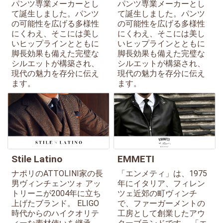
パンツ専業メーカーとし
パンツ専業メーカーとし
て誕生しました。パンツ
て誕生しました。パンツ
の可能性を広げる多様性
の可能性を広げる多様性
にくわえ、そこには美し
にくわえ、そこには美し
いヒップラインとともに
いヒップラインとともに
脚長効果も備えた完璧な
脚長効果も備えた完璧な
シルエットが構築され、
シルエットが構築され、
現代の魅力を存分に伝え
現代の魅力を存分に伝え
ます。
ます。
Stile Latino
EMMETI
ナポリのATTOLINI家の長
「エンメティ」は、1975
男ヴィンチェンツォ アッ
年にイタリア、フィレン
トリーニが2004年に立ち
ツェ近郊の町ヴィンチ
上げたブランド。 ELIGO
で、ファーガーメントの
時代からのハイクオリテ
工房として創業したアウ