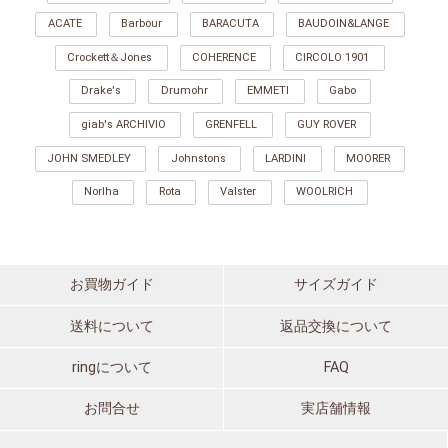
ACATE
Barbour
BARACUTA
BAUDOIN&LANGE
Crockett＆Jones
COHERENCE
CIRCOLO 1901
Drake's
Drumohr
EMMETI
Gabo
giab's ARCHIVIO
GRENFELL
GUY ROVER
JOHN SMEDLEY
Johnstons
LARDINI
MOORER
Norlha
Rota
Valster
WOOLRICH