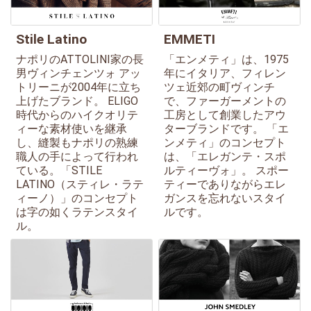
Stile Latino
EMMETI
ナポリのATTOLINI家の長
「エンメティ」は、1975
男ヴィンチェンツォ アッ
年にイタリア、フィレン
トリーニが2004年に立ち
ツェ近郊の町ヴィンチ
上げたブランド。 ELIGO
で、ファーガーメントの
時代からのハイクオリテ
工房として創業したアウ
ィーな素材使いを継承
ターブランドです。 「エ
し、縫製もナポリの熟練
ンメティ」のコンセプト
職人の手によって行われ
は、「エレガンテ・スポ
ている。「STILE
ルティーヴォ」。 スポー
LATINO（スティレ・ラテ
ティーでありながらエレ
ィーノ）」のコンセプト
ガンスを忘れないスタイ
は字の如くラテンスタイ
ルです。
ル。