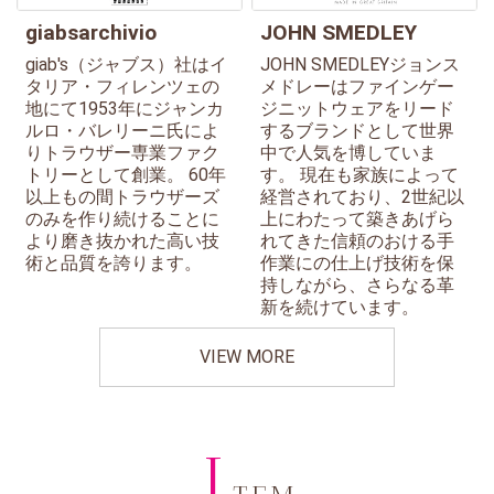
giabsarchivio
JOHN SMEDLEY
giab's（ジャブス）社はイ
JOHN SMEDLEYジョンス
タリア・フィレンツェの
メドレーはファインゲー
地にて1953年にジャンカ
ジニットウェアをリード
ルロ・バレリーニ氏によ
するブランドとして世界
りトラウザー専業ファク
中で人気を博していま
トリーとして創業。 60年
す。 現在も家族によって
以上もの間トラウザーズ
経営されており、2世紀以
のみを作り続けることに
上にわたって築きあげら
より磨き抜かれた高い技
れてきた信頼のおける手
術と品質を誇ります。
作業にの仕上げ技術を保
持しながら、さらなる革
新を続けています。
VIEW MORE
I