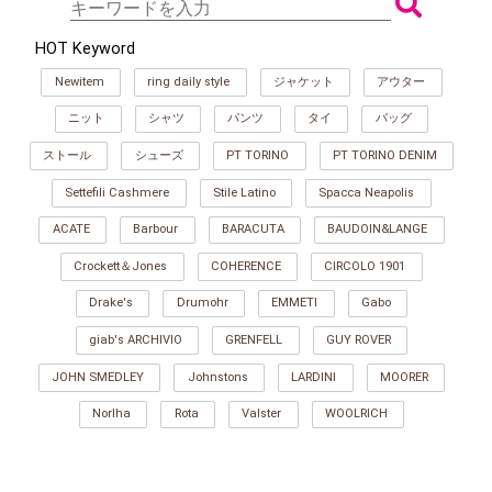
HOT Keyword
Newitem
ring daily style
ジャケット
アウター
ニット
シャツ
パンツ
タイ
バッグ
ストール
シューズ
PT TORINO
PT TORINO DENIM
Settefili Cashmere
Stile Latino
Spacca Neapolis
ACATE
Barbour
BARACUTA
BAUDOIN&LANGE
Crockett＆Jones
COHERENCE
CIRCOLO 1901
Drake's
Drumohr
EMMETI
Gabo
giab's ARCHIVIO
GRENFELL
GUY ROVER
JOHN SMEDLEY
Johnstons
LARDINI
MOORER
Norlha
Rota
Valster
WOOLRICH