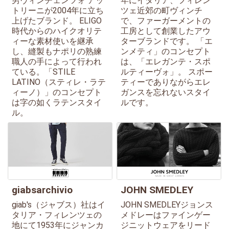
男ヴィンチェンツォ アッ
年にイタリア、フィレン
トリーニが2004年に立ち
ツェ近郊の町ヴィンチ
上げたブランド。 ELIGO
で、ファーガーメントの
時代からのハイクオリテ
工房として創業したアウ
ィーな素材使いを継承
ターブランドです。 「エ
し、縫製もナポリの熟練
ンメティ」のコンセプト
職人の手によって行われ
は、「エレガンテ・スポ
ている。「STILE
ルティーヴォ」。 スポー
LATINO（スティレ・ラテ
ティーでありながらエレ
ィーノ）」のコンセプト
ガンスを忘れないスタイ
は字の如くラテンスタイ
ルです。
ル。
giabsarchivio
JOHN SMEDLEY
giab's（ジャブス）社はイ
JOHN SMEDLEYジョンス
タリア・フィレンツェの
メドレーはファインゲー
地にて1953年にジャンカ
ジニットウェアをリード