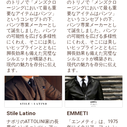
のトリノで「メンズクロ
のトリノで「メンズクロ
ージングにおいて最も重
ージングにおいて最も重
要なアイテムはパンツ」
要なアイテムはパンツ」
というコンセプトの下、
というコンセプトの下、
パンツ専業メーカーとし
パンツ専業メーカーとし
て誕生しました。パンツ
て誕生しました。パンツ
の可能性を広げる多様性
の可能性を広げる多様性
にくわえ、そこには美し
にくわえ、そこには美し
いヒップラインとともに
いヒップラインとともに
脚長効果も備えた完璧な
脚長効果も備えた完璧な
シルエットが構築され、
シルエットが構築され、
現代の魅力を存分に伝え
現代の魅力を存分に伝え
ます。
ます。
Stile Latino
EMMETI
ナポリのATTOLINI家の長
「エンメティ」は、1975