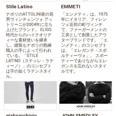
Stile Latino
EMMETI
ナポリのATTOLINI家の長
「エンメティ」は、1975
男ヴィンチェンツォ アッ
年にイタリア、フィレン
トリーニが2004年に立ち
ツェ近郊の町ヴィンチ
上げたブランド。 ELIGO
で、ファーガーメントの
時代からのハイクオリテ
工房として創業したアウ
ィーな素材使いを継承
ターブランドです。 「エ
し、縫製もナポリの熟練
ンメティ」のコンセプト
職人の手によって行われ
は、「エレガンテ・スポ
ている。「STILE
ルティーヴォ」。 スポー
LATINO（スティレ・ラテ
ティーでありながらエレ
ィーノ）」のコンセプト
ガンスを忘れないスタイ
は字の如くラテンスタイ
ルです。
ル。
giabsarchivio
JOHN SMEDLEY