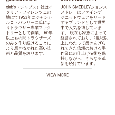
giab's（ジャブス）社はイ
JOHN SMEDLEYジョンス
タリア・フィレンツェの
メドレーはファインゲー
地にて1953年にジャンカ
ジニットウェアをリード
ルロ・バレリーニ氏によ
するブランドとして世界
りトラウザー専業ファク
中で人気を博していま
トリーとして創業。 60年
す。 現在も家族によって
以上もの間トラウザーズ
経営されており、2世紀以
のみを作り続けることに
上にわたって築きあげら
より磨き抜かれた高い技
れてきた信頼のおける手
術と品質を誇ります。
作業にの仕上げ技術を保
持しながら、さらなる革
新を続けています。
VIEW MORE