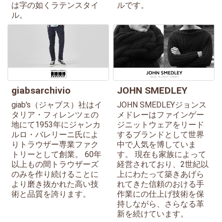
は字の如くラテンスタイ
ルです。
ル。
giabsarchivio
JOHN SMEDLEY
giab's（ジャブス）社はイ
JOHN SMEDLEYジョンス
タリア・フィレンツェの
メドレーはファインゲー
地にて1953年にジャンカ
ジニットウェアをリード
ルロ・バレリーニ氏によ
するブランドとして世界
りトラウザー専業ファク
中で人気を博していま
トリーとして創業。 60年
す。 現在も家族によって
以上もの間トラウザーズ
経営されており、2世紀以
のみを作り続けることに
上にわたって築きあげら
より磨き抜かれた高い技
れてきた信頼のおける手
術と品質を誇ります。
作業にの仕上げ技術を保
持しながら、さらなる革
新を続けています。