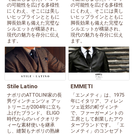
の可能性を広げる多様性
の可能性を広げる多様性
にくわえ、そこには美し
にくわえ、そこには美し
いヒップラインとともに
いヒップラインとともに
脚長効果も備えた完璧な
脚長効果も備えた完璧な
シルエットが構築され、
シルエットが構築され、
現代の魅力を存分に伝え
現代の魅力を存分に伝え
ます。
ます。
Stile Latino
EMMETI
ナポリのATTOLINI家の長
「エンメティ」は、1975
男ヴィンチェンツォ アッ
年にイタリア、フィレン
トリーニが2004年に立ち
ツェ近郊の町ヴィンチ
上げたブランド。 ELIGO
で、ファーガーメントの
時代からのハイクオリテ
工房として創業したアウ
ィーな素材使いを継承
ターブランドです。 「エ
し、縫製もナポリの熟練
ンメティ」のコンセプト