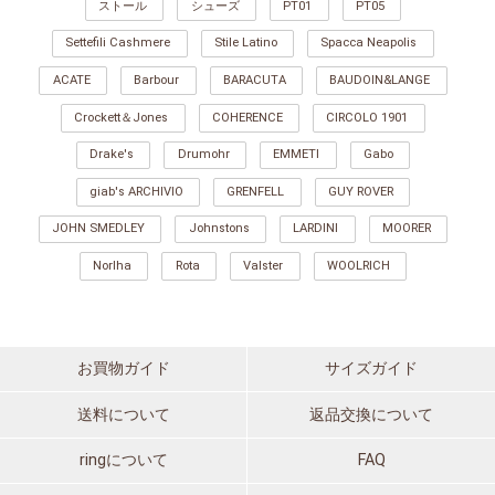
ストール
シューズ
PT01
PT05
Settefili Cashmere
Stile Latino
Spacca Neapolis
ACATE
Barbour
BARACUTA
BAUDOIN&LANGE
Crockett＆Jones
COHERENCE
CIRCOLO 1901
Drake's
Drumohr
EMMETI
Gabo
giab's ARCHIVIO
GRENFELL
GUY ROVER
JOHN SMEDLEY
Johnstons
LARDINI
MOORER
Norlha
Rota
Valster
WOOLRICH
お買物ガイド
サイズガイド
送料について
返品交換について
ringについて
FAQ