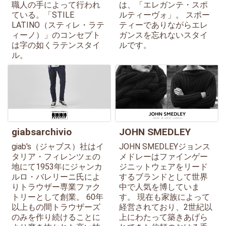
職人の手によって行われ
は、「エレガンテ・スポ
ている。「STILE
ルティーヴォ」。 スポー
LATINO（スティレ・ラテ
ティーでありながらエレ
ィーノ）」のコンセプト
ガンスを忘れないスタイ
は字の如くラテンスタイ
ルです。
ル。
giabsarchivio
JOHN SMEDLEY
giab's（ジャブス）社はイ
JOHN SMEDLEYジョンス
タリア・フィレンツェの
メドレーはファインゲー
地にて1953年にジャンカ
ジニットウェアをリード
ルロ・バレリーニ氏によ
するブランドとして世界
りトラウザー専業ファク
中で人気を博していま
トリーとして創業。 60年
す。 現在も家族によって
以上もの間トラウザーズ
経営されており、2世紀以
のみを作り続けることに
上にわたって築きあげら