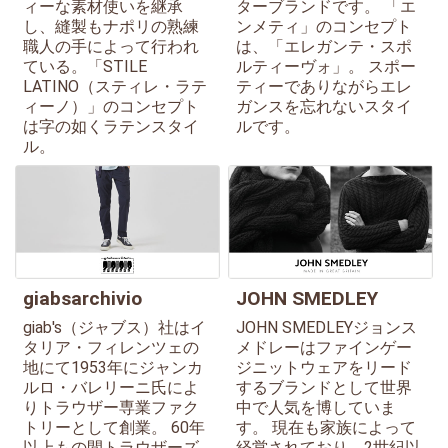
ィーな素材使いを継承
ターブランドです。 「エ
し、縫製もナポリの熟練
ンメティ」のコンセプト
職人の手によって行われ
は、「エレガンテ・スポ
ている。「STILE
ルティーヴォ」。 スポー
LATINO（スティレ・ラテ
ティーでありながらエレ
ィーノ）」のコンセプト
ガンスを忘れないスタイ
は字の如くラテンスタイ
ルです。
ル。
giabsarchivio
JOHN SMEDLEY
giab's（ジャブス）社はイ
JOHN SMEDLEYジョンス
タリア・フィレンツェの
メドレーはファインゲー
地にて1953年にジャンカ
ジニットウェアをリード
ルロ・バレリーニ氏によ
するブランドとして世界
りトラウザー専業ファク
中で人気を博していま
トリーとして創業。 60年
す。 現在も家族によって
以上もの間トラウザーズ
経営されており、2世紀以