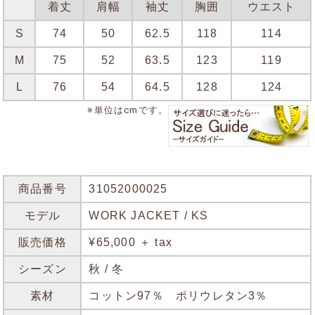
着丈
肩幅
袖丈
胸囲
ウエスト
S
74
50
62.5
118
114
M
75
52
63.5
123
119
L
76
54
64.5
128
124
※単位はcmです。
商品番号
31052000025
モデル
WORK JACKET / KS
販売価格
¥65,000 ＋ tax
シーズン
秋 / 冬
素材
コットン97％ ポリウレタン3％