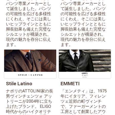
パンツ専業メーカーとし
パンツ専業メーカーとし
て誕生しました。パンツ
て誕生しました。パンツ
の可能性を広げる多様性
の可能性を広げる多様性
にくわえ、そこには美し
にくわえ、そこには美し
いヒップラインとともに
いヒップラインとともに
脚長効果も備えた完璧な
脚長効果も備えた完璧な
シルエットが構築され、
シルエットが構築され、
現代の魅力を存分に伝え
現代の魅力を存分に伝え
ます。
ます。
Stile Latino
EMMETI
ナポリのATTOLINI家の長
「エンメティ」は、1975
男ヴィンチェンツォ アッ
年にイタリア、フィレン
トリーニが2004年に立ち
ツェ近郊の町ヴィンチ
上げたブランド。 ELIGO
で、ファーガーメントの
時代からのハイクオリテ
工房として創業したアウ