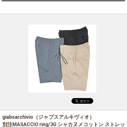
giabsarchivio（ジャブスアルキヴィオ）
別注MASACCIO ring/3G シャカヌメコットン ストレッ