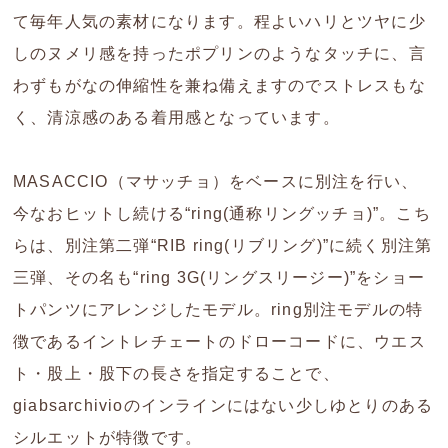
て毎年人気の素材になります。程よいハリとツヤに少
しのヌメリ感を持ったポプリンのようなタッチに、言
わずもがなの伸縮性を兼ね備えますのでストレスもな
く、清涼感のある着用感となっています。
MASACCIO（マサッチョ）をベースに別注を行い、
今なおヒットし続ける“ring(通称リングッチョ)”。こち
らは、別注第二弾“RIB ring(リブリング)”に続く別注第
三弾、その名も“ring 3G(リングスリージー)”をショー
トパンツにアレンジしたモデル。ring別注モデルの特
徴であるイントレチェートのドローコードに、ウエス
ト・股上・股下の長さを指定することで、
giabsarchivioのインラインにはない少しゆとりのある
シルエットが特徴です。