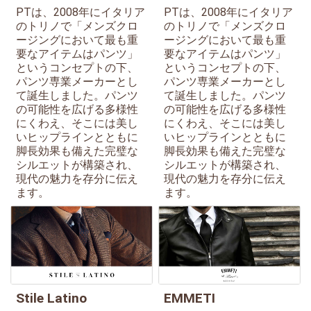
PTは、2008年にイタリア
PTは、2008年にイタリア
のトリノで「メンズクロ
のトリノで「メンズクロ
ージングにおいて最も重
ージングにおいて最も重
要なアイテムはパンツ」
要なアイテムはパンツ」
というコンセプトの下、
というコンセプトの下、
パンツ専業メーカーとし
パンツ専業メーカーとし
て誕生しました。パンツ
て誕生しました。パンツ
の可能性を広げる多様性
の可能性を広げる多様性
にくわえ、そこには美し
にくわえ、そこには美し
いヒップラインとともに
いヒップラインとともに
脚長効果も備えた完璧な
脚長効果も備えた完璧な
シルエットが構築され、
シルエットが構築され、
現代の魅力を存分に伝え
現代の魅力を存分に伝え
ます。
ます。
Stile Latino
EMMETI