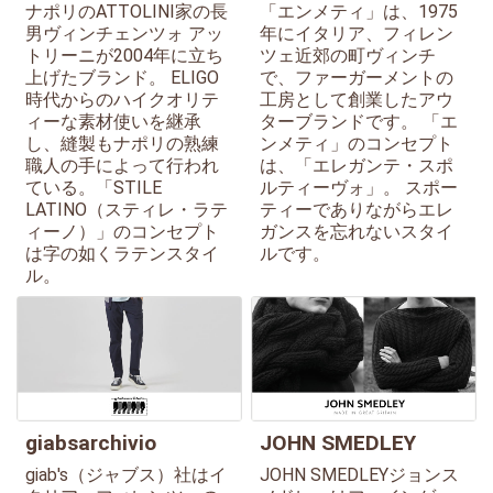
ナポリのATTOLINI家の長
「エンメティ」は、1975
男ヴィンチェンツォ アッ
年にイタリア、フィレン
トリーニが2004年に立ち
ツェ近郊の町ヴィンチ
上げたブランド。 ELIGO
で、ファーガーメントの
時代からのハイクオリテ
工房として創業したアウ
ィーな素材使いを継承
ターブランドです。 「エ
し、縫製もナポリの熟練
ンメティ」のコンセプト
職人の手によって行われ
は、「エレガンテ・スポ
ている。「STILE
ルティーヴォ」。 スポー
LATINO（スティレ・ラテ
ティーでありながらエレ
ィーノ）」のコンセプト
ガンスを忘れないスタイ
は字の如くラテンスタイ
ルです。
ル。
giabsarchivio
JOHN SMEDLEY
giab's（ジャブス）社はイ
JOHN SMEDLEYジョンス