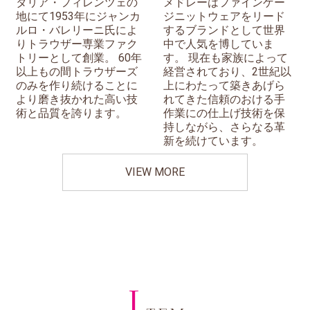
タリア・フィレンツェの
メドレーはファインゲー
地にて1953年にジャンカ
ジニットウェアをリード
ルロ・バレリーニ氏によ
するブランドとして世界
りトラウザー専業ファク
中で人気を博していま
トリーとして創業。 60年
す。 現在も家族によって
以上もの間トラウザーズ
経営されており、2世紀以
のみを作り続けることに
上にわたって築きあげら
より磨き抜かれた高い技
れてきた信頼のおける手
術と品質を誇ります。
作業にの仕上げ技術を保
持しながら、さらなる革
新を続けています。
VIEW MORE
I