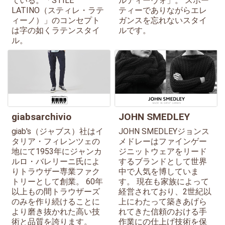
ている。「STILE
ルティーヴォ」。 スポー
LATINO（スティレ・ラテ
ティーでありながらエレ
ィーノ）」のコンセプト
ガンスを忘れないスタイ
は字の如くラテンスタイ
ルです。
ル。
giabsarchivio
JOHN SMEDLEY
giab's（ジャブス）社はイ
JOHN SMEDLEYジョンス
タリア・フィレンツェの
メドレーはファインゲー
地にて1953年にジャンカ
ジニットウェアをリード
ルロ・バレリーニ氏によ
するブランドとして世界
りトラウザー専業ファク
中で人気を博していま
トリーとして創業。 60年
す。 現在も家族によって
以上もの間トラウザーズ
経営されており、2世紀以
のみを作り続けることに
上にわたって築きあげら
より磨き抜かれた高い技
れてきた信頼のおける手
術と品質を誇ります。
作業にの仕上げ技術を保