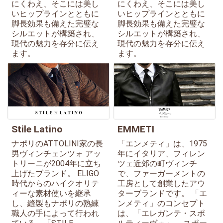
にくわえ、そこには美し
にくわえ、そこには美し
いヒップラインとともに
いヒップラインとともに
脚長効果も備えた完璧な
脚長効果も備えた完璧な
シルエットが構築され、
シルエットが構築され、
現代の魅力を存分に伝え
現代の魅力を存分に伝え
ます。
ます。
Stile Latino
EMMETI
ナポリのATTOLINI家の長
「エンメティ」は、1975
男ヴィンチェンツォ アッ
年にイタリア、フィレン
トリーニが2004年に立ち
ツェ近郊の町ヴィンチ
上げたブランド。 ELIGO
で、ファーガーメントの
時代からのハイクオリテ
工房として創業したアウ
ィーな素材使いを継承
ターブランドです。 「エ
し、縫製もナポリの熟練
ンメティ」のコンセプト
職人の手によって行われ
は、「エレガンテ・スポ