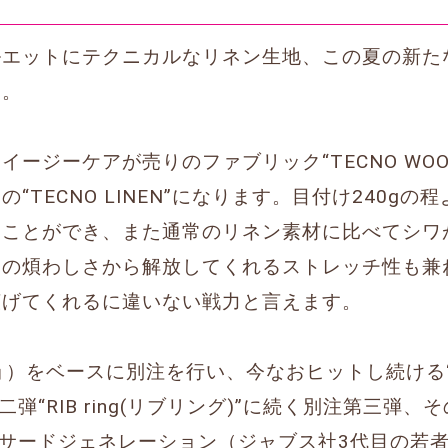
ルエットにテクニカルなリネン生地、この夏の新た
す。
ージーケアが売りのファブリック“TECNO WO
“TECNO LINEN”になります。目付け240g
うことができ、また通常のリネン素材に比べてシワ
ンの煩わしさから解放してくれるストレッチ性も兼
広げてくれるに違いない戦力と言えます。
チョ）をベースに別注を行い、今なおヒットし続ける“r
“RIB ring(リブリング)”に続く別注第三弾、その
。サードジェネレーション（ジャブス社3代目の若