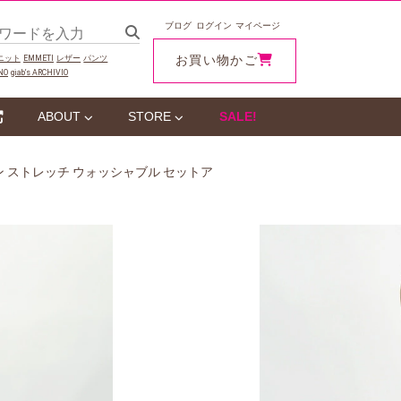
ブログ
ログイン
マイページ
お買い物かご
ニット
EMMETI
レザー
パンツ
NO
giab‘s ARCHIVIO
ABOUT
STORE
SALE!
クノリネン ストレッチ ウォッシャブル セットア