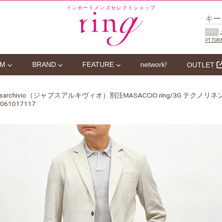
インポートメンズセレクトショップ
HOT
PT TORI
EM
BRAND
FEATURE
network!
OUTLET
iabsarchivio（ジャブスアルキヴィオ）別注MASACCIO ring/3G テ
61017117