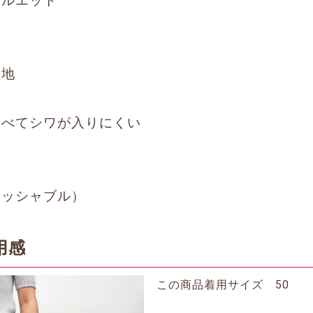
シルエット
り
生地
比べてシワが入りにくい
ォッシャブル）
用感
この商品着用サイズ 50