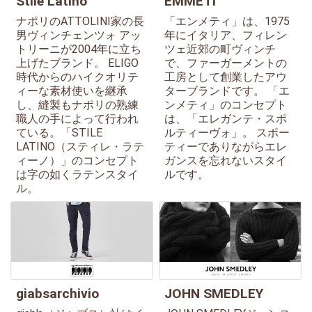
Stile Latino
EMMETI
ナポリのATTOLINI家の長
「エンメティ」は、1975
男ヴィンチェンツォ アッ
年にイタリア、フィレン
トリーニが2004年に立ち
ツェ近郊の町ヴィンチ
上げたブランド。 ELIGO
で、ファーガーメントの
時代からのハイクオリテ
工房として創業したアウ
ィーな素材使いを継承
ターブランドです。 「エ
し、縫製もナポリの熟練
ンメティ」のコンセプト
職人の手によって行われ
は、「エレガンテ・スポ
ている。「STILE
ルティーヴォ」。 スポー
LATINO（スティレ・ラテ
ティーでありながらエレ
ィーノ）」のコンセプト
ガンスを忘れないスタイ
は字の如くラテンスタイ
ルです。
ル。
giabsarchivio
JOHN SMEDLEY