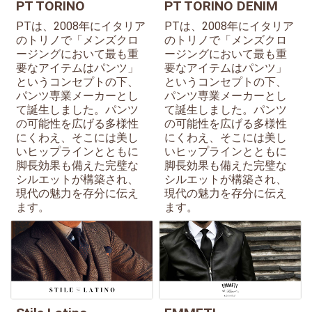
PT TORINO
PT TORINO DENIM
PTは、2008年にイタリア
PTは、2008年にイタリア
のトリノで「メンズクロ
のトリノで「メンズクロ
ージングにおいて最も重
ージングにおいて最も重
要なアイテムはパンツ」
要なアイテムはパンツ」
というコンセプトの下、
というコンセプトの下、
パンツ専業メーカーとし
パンツ専業メーカーとし
て誕生しました。パンツ
て誕生しました。パンツ
の可能性を広げる多様性
の可能性を広げる多様性
にくわえ、そこには美し
にくわえ、そこには美し
いヒップラインとともに
いヒップラインとともに
脚長効果も備えた完璧な
脚長効果も備えた完璧な
シルエットが構築され、
シルエットが構築され、
現代の魅力を存分に伝え
現代の魅力を存分に伝え
ます。
ます。