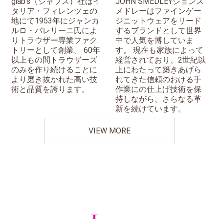
giab's（ジャブス）社はイ
JOHN SMEDLEYジョンス
タリア・フィレンツェの
メドレーはファインゲー
地にて1953年にジャンカ
ジニットウェアをリード
ルロ・バレリーニ氏によ
するブランドとして世界
りトラウザー専業ファク
中で人気を博していま
トリーとして創業。 60年
す。 現在も家族によって
以上もの間トラウザーズ
経営されており、2世紀以
のみを作り続けることに
上にわたって築きあげら
より磨き抜かれた高い技
れてきた信頼のおける手
術と品質を誇ります。
作業にの仕上げ技術を保
持しながら、さらなる革
新を続けています。
VIEW MORE