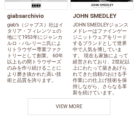
giabsarchivio
JOHN SMEDLEY
giab's（ジャブス）社はイ
JOHN SMEDLEYジョンス
タリア・フィレンツェの
メドレーはファインゲー
地にて1953年にジャンカ
ジニットウェアをリード
ルロ・バレリーニ氏によ
するブランドとして世界
りトラウザー専業ファク
中で人気を博していま
トリーとして創業。 60年
す。 現在も家族によって
以上もの間トラウザーズ
経営されており、2世紀以
のみを作り続けることに
上にわたって築きあげら
より磨き抜かれた高い技
れてきた信頼のおける手
術と品質を誇ります。
作業にの仕上げ技術を保
持しながら、さらなる革
新を続けています。
VIEW MORE