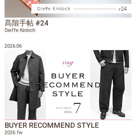
髙階手帖 #24
Dieffe Kinloch
2026.06
BUYER RECOMMEND STYLE
2026 fw