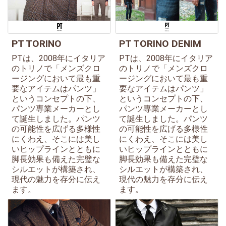
PT TORINO
PT TORINO DENIM
PTは、2008年にイタリア
PTは、2008年にイタリア
のトリノで「メンズクロ
のトリノで「メンズクロ
ージングにおいて最も重
ージングにおいて最も重
要なアイテムはパンツ」
要なアイテムはパンツ」
というコンセプトの下、
というコンセプトの下、
パンツ専業メーカーとし
パンツ専業メーカーとし
て誕生しました。パンツ
て誕生しました。パンツ
の可能性を広げる多様性
の可能性を広げる多様性
にくわえ、そこには美し
にくわえ、そこには美し
いヒップラインとともに
いヒップラインとともに
脚長効果も備えた完璧な
脚長効果も備えた完璧な
シルエットが構築され、
シルエットが構築され、
現代の魅力を存分に伝え
現代の魅力を存分に伝え
ます。
ます。