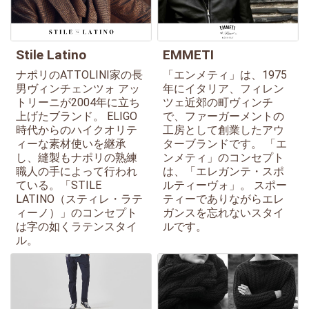
Stile Latino
EMMETI
ナポリのATTOLINI家の長
「エンメティ」は、1975
男ヴィンチェンツォ アッ
年にイタリア、フィレン
トリーニが2004年に立ち
ツェ近郊の町ヴィンチ
上げたブランド。 ELIGO
で、ファーガーメントの
時代からのハイクオリテ
工房として創業したアウ
ィーな素材使いを継承
ターブランドです。 「エ
し、縫製もナポリの熟練
ンメティ」のコンセプト
職人の手によって行われ
は、「エレガンテ・スポ
ている。「STILE
ルティーヴォ」。 スポー
LATINO（スティレ・ラテ
ティーでありながらエレ
ィーノ）」のコンセプト
ガンスを忘れないスタイ
は字の如くラテンスタイ
ルです。
ル。