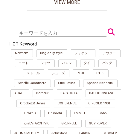
VIEW MORE
HOT Keyword
Newitem
ring daily style
ジャケット
アウター
ニット
シャツ
パンツ
タイ
バッグ
ストール
シューズ
PT01
PT05
Settefili Cashmere
Stile Latino
Spacca Neapolis
ACATE
Barbour
BARACUTA
BAUDOIN&LANGE
Crockett＆Jones
COHERENCE
CIRCOLO 1901
Drake's
Drumohr
EMMETI
Gabo
giab's ARCHIVIO
GRENFELL
GUY ROVER
JOHN SMEDLEY
Johnstons
LARDINI
MOORER