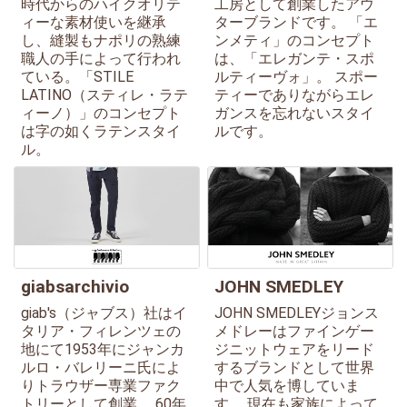
時代からのハイクオリテ
工房として創業したアウ
ィーな素材使いを継承
ターブランドです。 「エ
し、縫製もナポリの熟練
ンメティ」のコンセプト
職人の手によって行われ
は、「エレガンテ・スポ
ている。「STILE
ルティーヴォ」。 スポー
LATINO（スティレ・ラテ
ティーでありながらエレ
ィーノ）」のコンセプト
ガンスを忘れないスタイ
は字の如くラテンスタイ
ルです。
ル。
giabsarchivio
JOHN SMEDLEY
giab's（ジャブス）社はイ
JOHN SMEDLEYジョンス
タリア・フィレンツェの
メドレーはファインゲー
地にて1953年にジャンカ
ジニットウェアをリード
ルロ・バレリーニ氏によ
するブランドとして世界
りトラウザー専業ファク
中で人気を博していま
トリーとして創業。 60年
す。 現在も家族によって