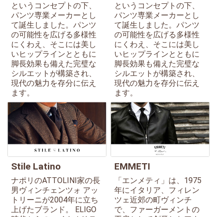
というコンセプトの下、
というコンセプトの下、
パンツ専業メーカーとし
パンツ専業メーカーとし
て誕生しました。パンツ
て誕生しました。パンツ
の可能性を広げる多様性
の可能性を広げる多様性
にくわえ、そこには美し
にくわえ、そこには美し
いヒップラインとともに
いヒップラインとともに
脚長効果も備えた完璧な
脚長効果も備えた完璧な
シルエットが構築され、
シルエットが構築され、
現代の魅力を存分に伝え
現代の魅力を存分に伝え
ます。
ます。
Stile Latino
EMMETI
ナポリのATTOLINI家の長
「エンメティ」は、1975
男ヴィンチェンツォ アッ
年にイタリア、フィレン
トリーニが2004年に立ち
ツェ近郊の町ヴィンチ
上げたブランド。 ELIGO
で、ファーガーメントの