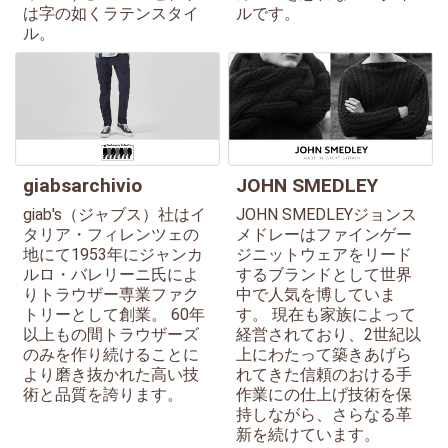
は字の如くラテンスタイ
ルです。
ル。
giabsarchivio
JOHN SMEDLEY
giab's（ジャブス）社はイ
JOHN SMEDLEYジョンス
タリア・フィレンツェの
メドレーはファインゲー
地にて1953年にジャンカ
ジニットウェアをリード
ルロ・バレリーニ氏によ
するブランドとして世界
りトラウザー専業ファク
中で人気を博していま
トリーとして創業。 60年
す。 現在も家族によって
以上もの間トラウザーズ
経営されており、2世紀以
のみを作り続けることに
上にわたって築きあげら
より磨き抜かれた高い技
れてきた信頼のおける手
術と品質を誇ります。
作業にの仕上げ技術を保
持しながら、さらなる革
新を続けています。