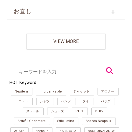
お直し
VIEW MORE
HOT Keyword
Newitem
ring daily style
ジャケット
アウター
ニット
シャツ
パンツ
タイ
バッグ
ストール
シューズ
PT01
PT05
Settefili Cashmere
Stile Latino
Spacca Neapolis
ACATE
Barbour
BARACUTA
BAUDOIN&LANGE