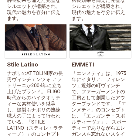
脚長効果も備えた完璧な
脚長効果も備えた完璧な
シルエットが構築され、
シルエットが構築され、
現代の魅力を存分に伝え
現代の魅力を存分に伝え
ます。
ます。
Stile Latino
EMMETI
ナポリのATTOLINI家の長
「エンメティ」は、1975
男ヴィンチェンツォ アッ
年にイタリア、フィレン
トリーニが2004年に立ち
ツェ近郊の町ヴィンチ
上げたブランド。 ELIGO
で、ファーガーメントの
時代からのハイクオリテ
工房として創業したアウ
ィーな素材使いを継承
ターブランドです。 「エ
し、縫製もナポリの熟練
ンメティ」のコンセプト
職人の手によって行われ
は、「エレガンテ・スポ
ている。「STILE
ルティーヴォ」。 スポー
LATINO（スティレ・ラテ
ティーでありながらエレ
ィーノ）」のコンセプト
ガンスを忘れないスタイ