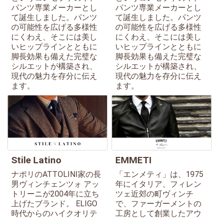
パンツ専業メーカーとし
パンツ専業メーカーとし
て誕生しました。パンツ
て誕生しました。パンツ
の可能性を広げる多様性
の可能性を広げる多様性
にくわえ、そこには美し
にくわえ、そこには美し
いヒップラインとともに
いヒップラインとともに
脚長効果も備えた完璧な
脚長効果も備えた完璧な
シルエットが構築され、
シルエットが構築され、
現代の魅力を存分に伝え
現代の魅力を存分に伝え
ます。
ます。
Stile Latino
EMMETI
ナポリのATTOLINI家の長
「エンメティ」は、1975
男ヴィンチェンツォ アッ
年にイタリア、フィレン
トリーニが2004年に立ち
ツェ近郊の町ヴィンチ
上げたブランド。 ELIGO
で、ファーガーメントの
時代からのハイクオリテ
工房として創業したアウ