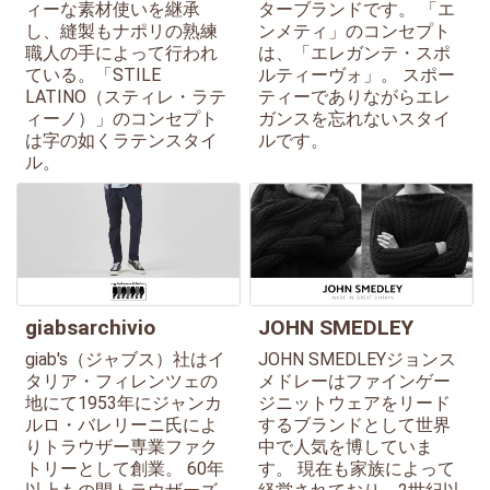
ィーな素材使いを継承
ターブランドです。 「エ
し、縫製もナポリの熟練
ンメティ」のコンセプト
職人の手によって行われ
は、「エレガンテ・スポ
ている。「STILE
ルティーヴォ」。 スポー
LATINO（スティレ・ラテ
ティーでありながらエレ
ィーノ）」のコンセプト
ガンスを忘れないスタイ
は字の如くラテンスタイ
ルです。
ル。
giabsarchivio
JOHN SMEDLEY
giab's（ジャブス）社はイ
JOHN SMEDLEYジョンス
タリア・フィレンツェの
メドレーはファインゲー
地にて1953年にジャンカ
ジニットウェアをリード
ルロ・バレリーニ氏によ
するブランドとして世界
りトラウザー専業ファク
中で人気を博していま
トリーとして創業。 60年
す。 現在も家族によって