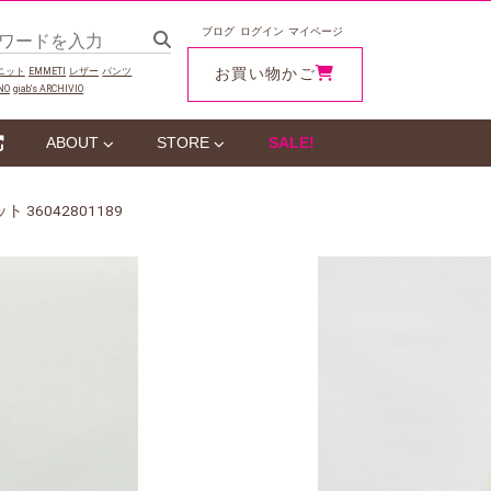
ブログ
ログイン
マイページ
お買い物かご
ニット
EMMETI
レザー
パンツ
NO
giab‘s ARCHIVIO
ABOUT
STORE
SALE!
 36042801189