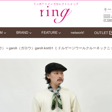
インポートメンズセレクトショップ
HOT
PT TORI
EM
BRAND
FEATURE
network!
OUTLET
ロウ）
> garoh（ガロウ）garoh knit01 ミドルゲージウールクルーネックニット