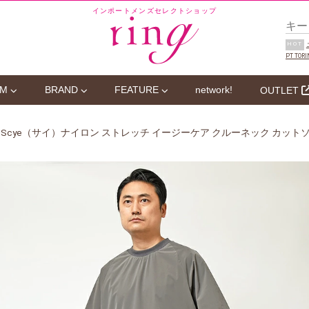
インポートメンズセレクトショップ
HOT
PT TORI
EM
BRAND
FEATURE
network!
OUTLET
 Scye（サイ）ナイロン ストレッチ イージーケア クルーネック カットソー 3