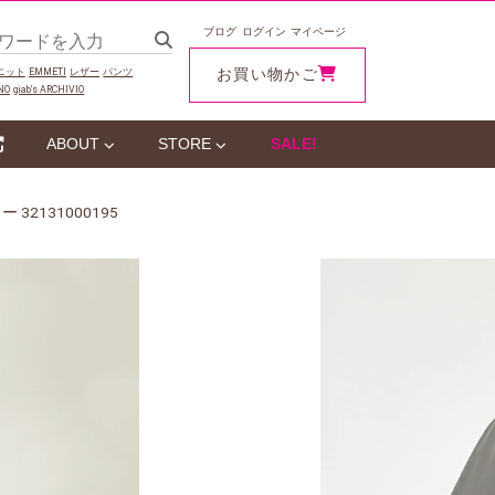
ブログ
ログイン
マイページ
お買い物かご
ニット
EMMETI
レザー
パンツ
NO
giab‘s ARCHIVIO
ABOUT
STORE
SALE!
2131000195