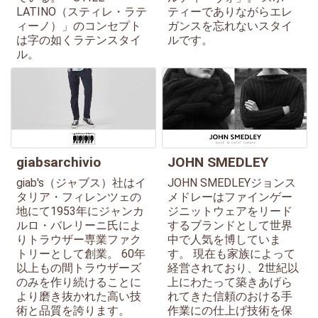
LATINO（スティレ・ラテ
ティーでありながらエレ
ィーノ）」のコンセプト
ガンスを忘れないスタイ
は字の如くラテンスタイ
ルです。
ル。
giabsarchivio
JOHN SMEDLEY
giab's（ジャブス）社はイ
JOHN SMEDLEYジョンス
タリア・フィレンツェの
メドレーはファインゲー
地にて1953年にジャンカ
ジニットウェアをリード
ルロ・バレリーニ氏によ
するブランドとして世界
りトラウザー専業ファク
中で人気を博していま
トリーとして創業。 60年
す。 現在も家族によって
以上もの間トラウザーズ
経営されており、2世紀以
のみを作り続けることに
上にわたって築きあげら
より磨き抜かれた高い技
れてきた信頼のおける手
術と品質を誇ります。
作業にの仕上げ技術を保