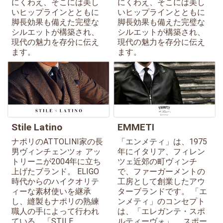
にくわえ、そこには美し
にくわえ、そこには美し
いヒップラインとともに
いヒップラインとともに
脚長効果も備えた完璧な
脚長効果も備えた完璧な
シルエットが構築され、
シルエットが構築され、
現代の魅力を存分に伝え
現代の魅力を存分に伝え
ます。
ます。
Stile Latino
EMMETI
ナポリのATTOLINI家の長
「エンメティ」は、1975
男ヴィンチェンツォ アッ
年にイタリア、フィレン
トリーニが2004年に立ち
ツェ近郊の町ヴィンチ
上げたブランド。 ELIGO
で、ファーガーメントの
時代からのハイクオリテ
工房として創業したアウ
ィーな素材使いを継承
ターブランドです。 「エ
し、縫製もナポリの熟練
ンメティ」のコンセプト
職人の手によって行われ
は、「エレガンテ・スポ
ている。「STILE
ルティーヴォ」。 スポー