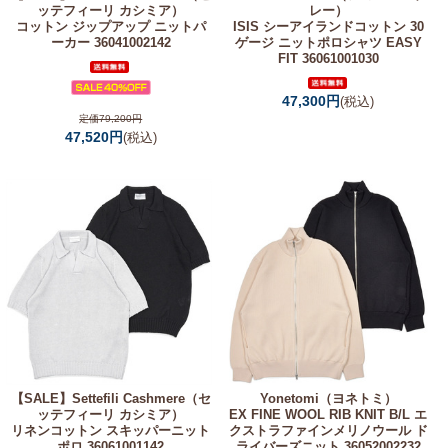
ッテフィーリ カシミア）
レー）
コットン ジップアップ ニットパ
ISIS シーアイランドコットン 30
ーカー 36041002142
ゲージ ニットポロシャツ EASY
FIT 36061001030
47,300円
(税込)
定価79,200円
47,520円
(税込)
【SALE】
Settefili Cashmere（セ
Yonetomi（ヨネトミ）
ッテフィーリ カシミア）
EX FINE WOOL RIB KNIT B/L エ
リネンコットン スキッパーニット
クストラファインメリノウール ド
ポロ 36061001142
ライバーズニット 36052002232