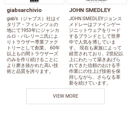
giabsarchivio
JOHN SMEDLEY
giab's（ジャブス）社はイ
JOHN SMEDLEYジョンス
タリア・フィレンツェの
メドレーはファインゲー
地にて1953年にジャンカ
ジニットウェアをリード
ルロ・バレリーニ氏によ
するブランドとして世界
りトラウザー専業ファク
中で人気を博していま
トリーとして創業。 60年
す。 現在も家族によって
以上もの間トラウザーズ
経営されており、2世紀以
のみを作り続けることに
上にわたって築きあげら
より磨き抜かれた高い技
れてきた信頼のおける手
術と品質を誇ります。
作業にの仕上げ技術を保
持しながら、さらなる革
新を続けています。
VIEW MORE