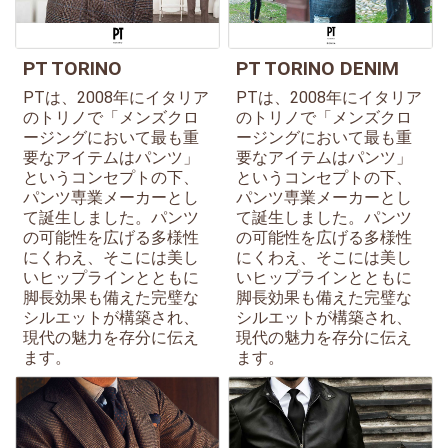
PT TORINO
PT TORINO DENIM
PTは、2008年にイタリア
PTは、2008年にイタリア
のトリノで「メンズクロ
のトリノで「メンズクロ
ージングにおいて最も重
ージングにおいて最も重
要なアイテムはパンツ」
要なアイテムはパンツ」
というコンセプトの下、
というコンセプトの下、
パンツ専業メーカーとし
パンツ専業メーカーとし
て誕生しました。パンツ
て誕生しました。パンツ
の可能性を広げる多様性
の可能性を広げる多様性
にくわえ、そこには美し
にくわえ、そこには美し
いヒップラインとともに
いヒップラインとともに
脚長効果も備えた完璧な
脚長効果も備えた完璧な
シルエットが構築され、
シルエットが構築され、
現代の魅力を存分に伝え
現代の魅力を存分に伝え
ます。
ます。