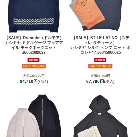
【SALE】
Drumohr（ドルモア）
【SALE】
STILE LATINO（ステ
カシミヤ ミドルゲージ フェアア
ィレ ラティーノ）
イル モックネックニット
カシミヤ シルク ヘンプ ニット ポ
36052009027
ロシャツ 36045000025
定価135,300円
定価96,800円
94,710円
67,760円
(税込)
(税込)