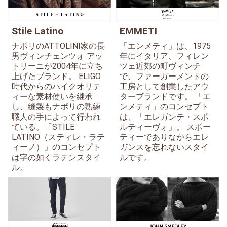
Stile Latino
EMMETI
ナポリのATTOLINI家の長
「エンメティ」は、1975
男ヴィンチェンツォ アッ
年にイタリア、フィレン
トリーニが2004年に立ち
ツェ近郊の町ヴィンチ
上げたブランド。 ELIGO
で、ファーガーメントの
時代からのハイクオリテ
工房として創業したアウ
ィーな素材使いを継承
ターブランドです。 「エ
し、縫製もナポリの熟練
ンメティ」のコンセプト
職人の手によって行われ
は、「エレガンテ・スポ
ている。「STILE
ルティーヴォ」。 スポー
LATINO（スティレ・ラテ
ティーでありながらエレ
ィーノ）」のコンセプト
ガンスを忘れないスタイ
は字の如くラテンスタイ
ルです。
ル。