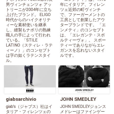
男ヴィンチェンツォ アッ
年にイタリア、フィレン
トリーニが2004年に立ち
ツェ近郊の町ヴィンチ
上げたブランド。 ELIGO
で、ファーガーメントの
時代からのハイクオリテ
工房として創業したアウ
ィーな素材使いを継承
ターブランドです。 「エ
し、縫製もナポリの熟練
ンメティ」のコンセプト
職人の手によって行われ
は、「エレガンテ・スポ
ている。「STILE
ルティーヴォ」。 スポー
LATINO（スティレ・ラテ
ティーでありながらエレ
ィーノ）」のコンセプト
ガンスを忘れないスタイ
は字の如くラテンスタイ
ルです。
ル。
giabsarchivio
JOHN SMEDLEY
giab's（ジャブス）社はイ
JOHN SMEDLEYジョンス
タリア・フィレンツェの
メドレーはファインゲー