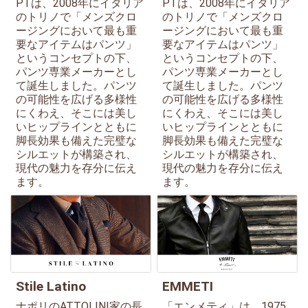
PTは、2008年にイタリア
PTは、2008年にイタリア
のトリノで「メンズクロ
のトリノで「メンズクロ
ージングにおいて最も重
ージングにおいて最も重
要なアイテムはパンツ」
要なアイテムはパンツ」
というコンセプトの下、
というコンセプトの下、
パンツ専業メーカーとし
パンツ専業メーカーとし
て誕生しました。パンツ
て誕生しました。パンツ
の可能性を広げる多様性
の可能性を広げる多様性
にくわえ、そこには美し
にくわえ、そこには美し
いヒップラインとともに
いヒップラインとともに
脚長効果も備えた完璧な
脚長効果も備えた完璧な
シルエットが構築され、
シルエットが構築され、
現代の魅力を存分に伝え
現代の魅力を存分に伝え
ます。
ます。
Stile Latino
EMMETI
ナポリのATTOLINI家の長
「エンメティ」は、1975