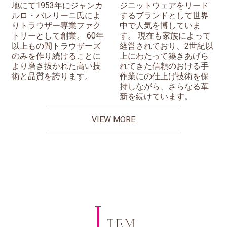
地にて1953年にジャンカ
ジニットウェアをリード
ルロ・バレリーニ氏によ
するブランドとして世界
りトラウザー専業ファク
中で人気を博していま
トリーとして創業。 60年
す。 現在も家族によって
以上もの間トラウザーズ
経営されており、2世紀以
のみを作り続けることに
上にわたって築きあげら
より磨き抜かれた高い技
れてきた信頼のおける手
術と品質を誇ります。
作業にの仕上げ技術を保
持しながら、さらなる革
新を続けています。
VIEW MORE
I
TEM