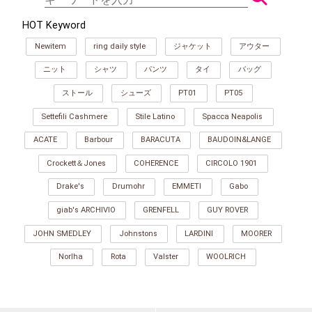
HOT Keyword
Newitem
ring daily style
ジャケット
アウター
ニット
シャツ
パンツ
タイ
バッグ
ストール
シューズ
PT01
PT05
Settefili Cashmere
Stile Latino
Spacca Neapolis
ACATE
Barbour
BARACUTA
BAUDOIN&LANGE
Crockett＆Jones
COHERENCE
CIRCOLO 1901
Drake's
Drumohr
EMMETI
Gabo
giab's ARCHIVIO
GRENFELL
GUY ROVER
JOHN SMEDLEY
Johnstons
LARDINI
MOORER
Norlha
Rota
Valster
WOOLRICH