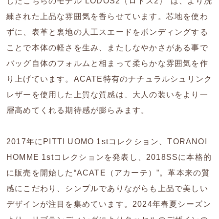
したこちらのモデル“LODOS2（ロドス2）”は、より洗
練された上品な雰囲気を香らせています。芯地を使わ
ずに、表革と裏地の人工スエードをボンディングする
ことで本体の軽さを生み、またしなやかさがある事で
バッグ自体のフォルムと相まって柔らかな雰囲気を作
り上げています。ACATE特有のナチュラルシュリンク
レザーを使用した上質な質感は、大人の装いをより一
層高めてくれる期待感が膨らみます。
2017年にPITTI UOMO 1stコレクション、TORANOI
HOMME 1stコレクションを発表し、2018SSに本格的
に販売を開始した“ACATE（アカーテ）”。革本来の質
感にこだわり、シンプルでありながらも上品で美しい
デザインが注目を集めています。2024年春夏シーズン