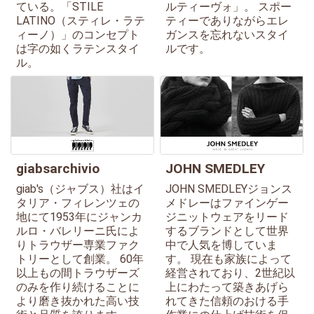
ている。「STILE
ルティーヴォ」。 スポー
LATINO（スティレ・ラテ
ティーでありながらエレ
ィーノ）」のコンセプト
ガンスを忘れないスタイ
は字の如くラテンスタイ
ルです。
ル。
giabsarchivio
JOHN SMEDLEY
giab's（ジャブス）社はイ
JOHN SMEDLEYジョンス
タリア・フィレンツェの
メドレーはファインゲー
地にて1953年にジャンカ
ジニットウェアをリード
ルロ・バレリーニ氏によ
するブランドとして世界
りトラウザー専業ファク
中で人気を博していま
トリーとして創業。 60年
す。 現在も家族によって
以上もの間トラウザーズ
経営されており、2世紀以
のみを作り続けることに
上にわたって築きあげら
より磨き抜かれた高い技
れてきた信頼のおける手