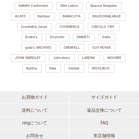
Settefili Cashmere
Stile Latino
Spacca Neapolis
ACATE
Barbour
BARACUTA
BAUDOIN&LANGE
Crockett＆Jones
COHERENCE
CIRCOLO 1901
Drake's
Drumohr
EMMETI
Gabo
giab's ARCHIVIO
GRENFELL
GUY ROVER
JOHN SMEDLEY
Johnstons
LARDINI
MOORER
Norlha
Rota
Valster
WOOLRICH
お買物ガイド
サイズガイド
送料について
返品交換について
ringについて
FAQ
お問合せ
実店舗情報