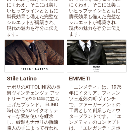
にくわえ、そこには美し
にくわえ、そこには美し
いヒップラインとともに
いヒップラインとともに
脚長効果も備えた完璧な
脚長効果も備えた完璧な
シルエットが構築され、
シルエットが構築され、
現代の魅力を存分に伝え
現代の魅力を存分に伝え
ます。
ます。
Stile Latino
EMMETI
ナポリのATTOLINI家の長
「エンメティ」は、1975
男ヴィンチェンツォ アッ
年にイタリア、フィレン
トリーニが2004年に立ち
ツェ近郊の町ヴィンチ
上げたブランド。 ELIGO
で、ファーガーメントの
時代からのハイクオリテ
工房として創業したアウ
ィーな素材使いを継承
ターブランドです。 「エ
し、縫製もナポリの熟練
ンメティ」のコンセプト
職人の手によって行われ
は、「エレガンテ・スポ