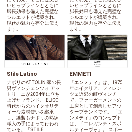
いヒップラインとともに
いヒップラインとともに
脚長効果も備えた完璧な
脚長効果も備えた完璧な
シルエットが構築され、
シルエットが構築され、
現代の魅力を存分に伝え
現代の魅力を存分に伝え
ます。
ます。
Stile Latino
EMMETI
ナポリのATTOLINI家の長
「エンメティ」は、1975
男ヴィンチェンツォ アッ
年にイタリア、フィレン
トリーニが2004年に立ち
ツェ近郊の町ヴィンチ
上げたブランド。 ELIGO
で、ファーガーメントの
時代からのハイクオリテ
工房として創業したアウ
ィーな素材使いを継承
ターブランドです。 「エ
し、縫製もナポリの熟練
ンメティ」のコンセプト
職人の手によって行われ
は、「エレガンテ・スポ
ている。「STILE
ルティーヴォ」。 スポー