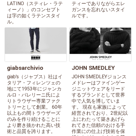
LATINO（スティレ・ラテ
ティーでありながらエレ
ィーノ）」のコンセプト
ガンスを忘れないスタイ
は字の如くラテンスタイ
ルです。
ル。
giabsarchivio
JOHN SMEDLEY
giab's（ジャブス）社はイ
JOHN SMEDLEYジョンス
タリア・フィレンツェの
メドレーはファインゲー
地にて1953年にジャンカ
ジニットウェアをリード
ルロ・バレリーニ氏によ
するブランドとして世界
りトラウザー専業ファク
中で人気を博していま
トリーとして創業。 60年
す。 現在も家族によって
以上もの間トラウザーズ
経営されており、2世紀以
のみを作り続けることに
上にわたって築きあげら
より磨き抜かれた高い技
れてきた信頼のおける手
術と品質を誇ります。
作業にの仕上げ技術を保