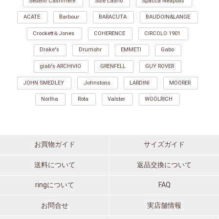
Settefili Cashmere
Stile Latino
Spacca Neapolis
ACATE
Barbour
BARACUTA
BAUDOIN&LANGE
Crockett＆Jones
COHERENCE
CIRCOLO 1901
Drake's
Drumohr
EMMETI
Gabo
giab's ARCHIVIO
GRENFELL
GUY ROVER
JOHN SMEDLEY
Johnstons
LARDINI
MOORER
Norlha
Rota
Valster
WOOLRICH
お買物ガイド
サイズガイド
送料について
返品交換について
ringについて
FAQ
お問合せ
実店舗情報