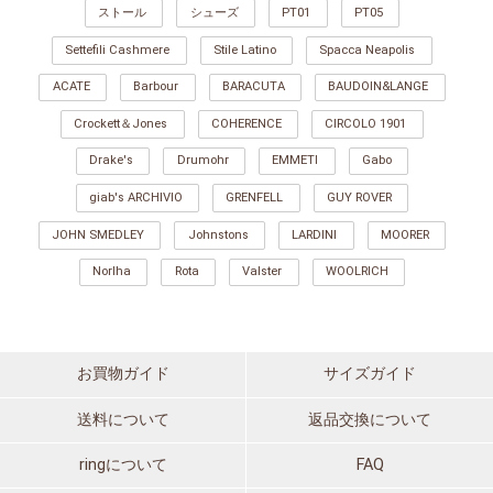
ストール
シューズ
PT01
PT05
Settefili Cashmere
Stile Latino
Spacca Neapolis
ACATE
Barbour
BARACUTA
BAUDOIN&LANGE
Crockett＆Jones
COHERENCE
CIRCOLO 1901
Drake's
Drumohr
EMMETI
Gabo
giab's ARCHIVIO
GRENFELL
GUY ROVER
JOHN SMEDLEY
Johnstons
LARDINI
MOORER
Norlha
Rota
Valster
WOOLRICH
お買物ガイド
サイズガイド
送料について
返品交換について
ringについて
FAQ