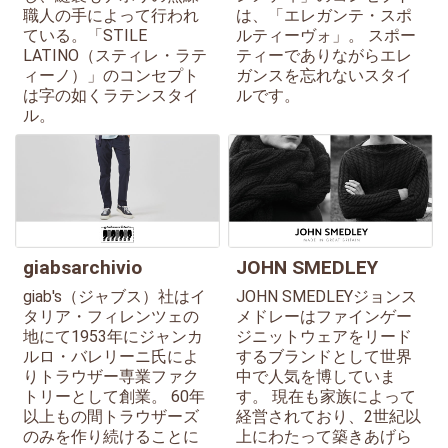
職人の手によって行われ
は、「エレガンテ・スポ
ている。「STILE
ルティーヴォ」。 スポー
LATINO（スティレ・ラテ
ティーでありながらエレ
ィーノ）」のコンセプト
ガンスを忘れないスタイ
は字の如くラテンスタイ
ルです。
ル。
giabsarchivio
JOHN SMEDLEY
giab's（ジャブス）社はイ
JOHN SMEDLEYジョンス
タリア・フィレンツェの
メドレーはファインゲー
地にて1953年にジャンカ
ジニットウェアをリード
ルロ・バレリーニ氏によ
するブランドとして世界
りトラウザー専業ファク
中で人気を博していま
トリーとして創業。 60年
す。 現在も家族によって
以上もの間トラウザーズ
経営されており、2世紀以
のみを作り続けることに
上にわたって築きあげら