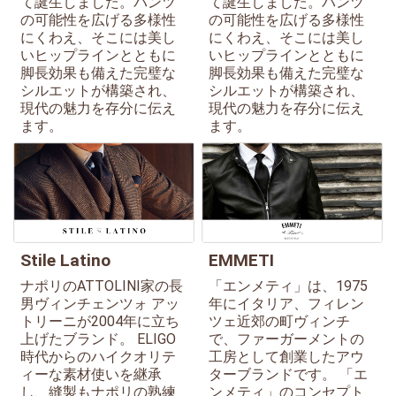
て誕生しました。パンツ
て誕生しました。パンツ
の可能性を広げる多様性
の可能性を広げる多様性
にくわえ、そこには美し
にくわえ、そこには美し
いヒップラインとともに
いヒップラインとともに
脚長効果も備えた完璧な
脚長効果も備えた完璧な
シルエットが構築され、
シルエットが構築され、
現代の魅力を存分に伝え
現代の魅力を存分に伝え
ます。
ます。
Stile Latino
EMMETI
ナポリのATTOLINI家の長
「エンメティ」は、1975
男ヴィンチェンツォ アッ
年にイタリア、フィレン
トリーニが2004年に立ち
ツェ近郊の町ヴィンチ
上げたブランド。 ELIGO
で、ファーガーメントの
時代からのハイクオリテ
工房として創業したアウ
ィーな素材使いを継承
ターブランドです。 「エ
し、縫製もナポリの熟練
ンメティ」のコンセプト