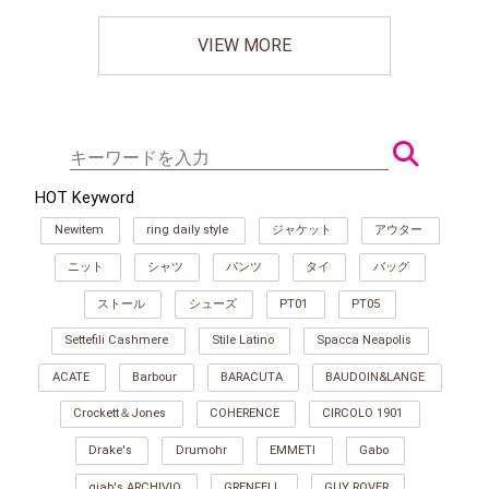
VIEW MORE
HOT Keyword
Newitem
ring daily style
ジャケット
アウター
ニット
シャツ
パンツ
タイ
バッグ
ストール
シューズ
PT01
PT05
Settefili Cashmere
Stile Latino
Spacca Neapolis
ACATE
Barbour
BARACUTA
BAUDOIN&LANGE
Crockett＆Jones
COHERENCE
CIRCOLO 1901
Drake's
Drumohr
EMMETI
Gabo
giab's ARCHIVIO
GRENFELL
GUY ROVER