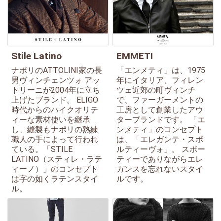
Stile Latino
EMMETI
ナポリのATTOLINI家の長
「エンメティ」は、1975
男ヴィンチェンツォ アッ
年にイタリア、フィレン
トリーニが2004年に立ち
ツェ近郊の町ヴィンチ
上げたブランド。 ELIGO
で、ファーガーメントの
時代からのハイクオリテ
工房として創業したアウ
ィーな素材使いを継承
ターブランドです。 「エ
し、縫製もナポリの熟練
ンメティ」のコンセプト
職人の手によって行われ
は、「エレガンテ・スポ
ている。「STILE
ルティーヴォ」。 スポー
LATINO（スティレ・ラテ
ティーでありながらエレ
ィーノ）」のコンセプト
ガンスを忘れないスタイ
は字の如くラテンスタイ
ルです。
ル。