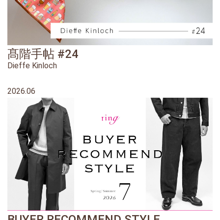
髙階手帖 #24
Dieffe Kinloch
2026.06
BUYER RECOMMEND STYLE