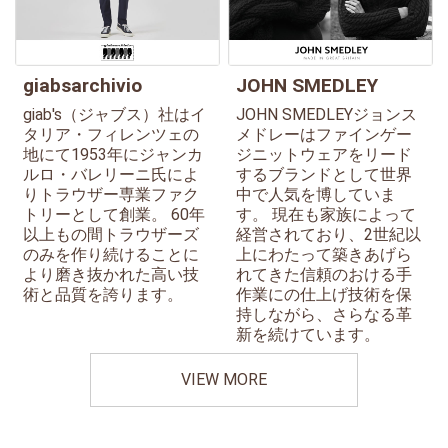
giabsarchivio
JOHN SMEDLEY
giab's（ジャブス）社はイ
JOHN SMEDLEYジョンス
タリア・フィレンツェの
メドレーはファインゲー
地にて1953年にジャンカ
ジニットウェアをリード
ルロ・バレリーニ氏によ
するブランドとして世界
りトラウザー専業ファク
中で人気を博していま
トリーとして創業。 60年
す。 現在も家族によって
以上もの間トラウザーズ
経営されており、2世紀以
のみを作り続けることに
上にわたって築きあげら
より磨き抜かれた高い技
れてきた信頼のおける手
術と品質を誇ります。
作業にの仕上げ技術を保
持しながら、さらなる革
新を続けています。
VIEW MORE