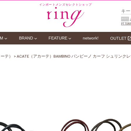
インポートメンズセレクトショップ
HOT
PT TORI
EM
BRAND
FEATURE
network!
OUTLET
カーテ）
> ACATE（アカーテ）BAMBINO バンビーノ カーフ シュリン