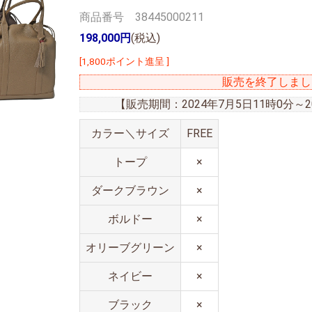
商品番号 38445000211
198,000円
(税込)
[1,800ポイント進呈 ]
販売を終了しまし
【販売期間：
2024年7月5日11時0分
～
カラー＼サイズ
FREE
トープ
×
ダークブラウン
×
ボルドー
×
オリーブグリーン
×
ネイビー
×
ブラック
×